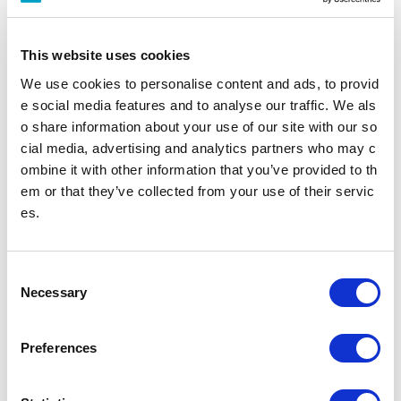
This website uses cookies
ビジネスサービス事業
中づりやポスター、駅ばりポスタ
We use cookies to personalise content and ads, to provid
ーなどを展開しているアドバタイ
e social media features and to analyse our traffic. We als
ジングサービス、光ファイバー賃
貸事業などを展開しているコミュ
o share information about your use of our site with our so
ニケーションサービスについて紹
介いたします。
cial media, advertising and analytics partners who may c
ombine it with other information that you’ve provided to th
em or that they’ve collected from your use of their servic
注意 事業計画および添付資料に記載の資金計画、収支予算および設備投
資予算その他の将来における計画、予想ないし目標数値は、いずれも本事
es.
業計画策定時において入手可能な情報および一定の前提条件のもとに、当
社の判断に基づいて策定または設定されたものであり、実際の業績等と大
きく異なる可能性があります。
C
Necessary
o
都市・生活創造事業
n
s
Preferences
e
不動産事業
ライフサービス事業
n