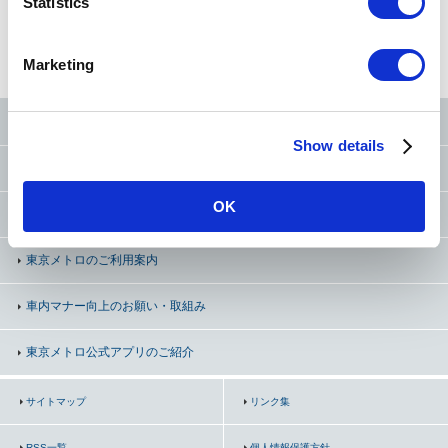
t
Statistics
S
ビジネスサービス事業
e
Marketing
l
e
c
東京メトロ公式SNS
Show details
t
お問い合わせ
（お忘れ物・ご意見等）
i
o
OK
よくあるご質問（FAQ）
n
東京メトロのご利用案内
車内マナー向上の
お願い・取組み
東京メトロ公式アプリのご紹介
サイトマップ
リンク集
RSS一覧
個人情報保護方針