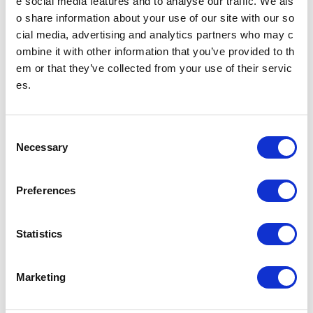
e social media features and to analyse our traffic. We als
社会環境報告書2013（PDF：6.80MB）
o share information about your use of our site with our so
社会環境報告書2012（PDF：6.59MB）
社会環境報告書2011（PDF：5.88MB）
cial media, advertising and analytics partners who may c
社会環境報告書2010（PDF：5.48MB）
ombine it with other information that you’ve provided to th
社会環境報告書2009（PDF：4.79MB）
社会環境報告書2008（PDF：8.66MB）
em or that they’ve collected from your use of their servic
社会環境報告書2007（PDF：2.26MB）
社会環境報告書2006（PDF：2.67MB）
es.
検証意見書
C
東京メトログループ全体のサプライチェーン排出量の数値に信頼性を確保す
るため、2023年度分のScope１、Scope２およびScope３カテゴリ1,2,3,5,6,
Necessary
o
7,13の環境データは、第3者機関による保証を取得しています。
n
検証意見書（サステナビリティレポート2024報告分）（PDF：844KB）
s
Preferences
検証意見書（サステナビリティレポート2023報告分）（PDF：845KB）
e
n
t
Statistics
S
サステナビリティ
e
Marketing
l
統合報告書
サステナビリティレポート
e