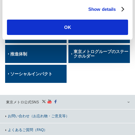
c
Show details
t
トップメッセージ
価値創造プロセス
i
o
OK
n
サステナビリティ重要課題
KPI
（マテリアリティ）
東京メトログループのステー
推進体制
クホルダー
ソーシャルインパクト
東京メトロ公式SNS
お問い合わせ
（お忘れ物・ご意見等）
よくあるご質問（FAQ）