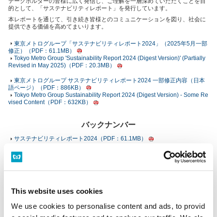
テークホルダーの皆様に広く発信し、ご理解を一層深めていただくことを目
的として、「サステナビリティレポート」を発行しています。
本レポートを通じて、引き続き皆様とのコミュニケーションを図り、社会に
提供できる価値を高めてまいります。
東京メトログループ「サステナビリティレポート2024」（2025年5月一部
修正）（PDF：61.1MB）
Tokyo Metro Group 'Sustainability Report 2024 (Digest Version)' (Partially
Revised in May 2025)（PDF：20.3MB）
東京メトログループ サステナビリティレポート2024 一部修正内容（日本
語ページ）（PDF：886KB）
Tokyo Metro Group Sustainability Report 2024 (Digest Version) - Some Re
vised Content（PDF：632KB）
バックナンバー
サステナビリティレポート2024（PDF：61.1MB）
サステナビリティレポート2023（PDF：14.5MB）
サステナビリティレポート2022（PDF：15MB）
サステナビリティレポート2021（PDF：16.7MB）
サステナビリティレポート2020（PDF：18.2MB）
社会環境報告書2019（PDF：39.8MB）
社会環境報告書2018（PDF：13.5MB）
This website uses cookies
社会環境報告書2017（PDF：13.7MB）
社会環境報告書2016（PDF：14.6MB）
We use cookies to personalise content and ads, to provid
社会環境報告書2015（PDF：6.61MB）
社会環境報告書2014（PDF：6.36MB）