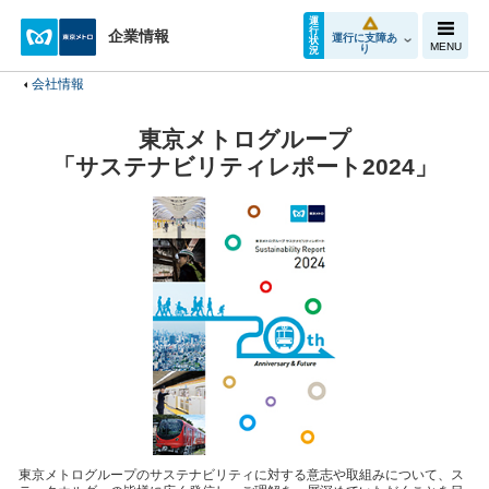
運
行
企業情報
運行に支障あ
状
MENU
り
況
会社情報
東京メトログループ
「サステナビリティレポート2024」
東京メトログループのサステナビリティに対する意志や取組みについて、ス