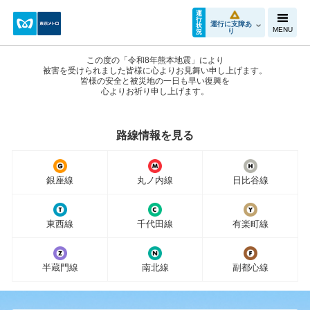
運
行
運行に支障あ
状
MENU
り
況
この度の「令和8年熊本地震」により
被害を受けられました皆様に心よりお見舞い申し上げます。
皆様の安全と被災地の一日も早い復興を
心よりお祈り申し上げます。
路線情報を見る
銀座線
丸ノ内線
日比谷線
東西線
千代田線
有楽町線
半蔵門線
南北線
副都心線