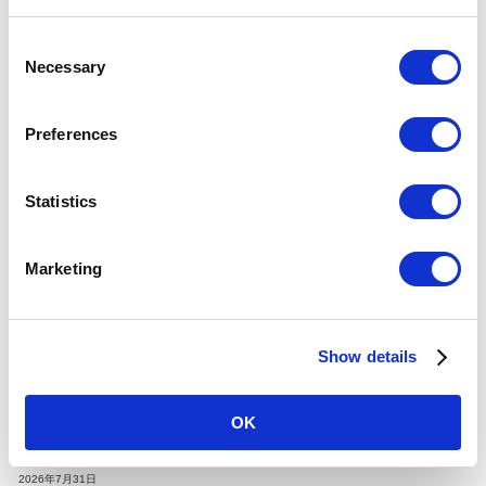
C
2026年2月27日
Necessary
「TOKYO METRO NEWS」記事を公開しました。
o
n
2026年1月30日
s
Preferences
「TOKYO METRO NEWS」記事を公開しました。
e
n
2026年1月15日
t
Statistics
「Find my Tokyo.」「市ケ谷_私の心をほぐすもの」篇を公開しました。
S
e
Marketing
l
ニュースリリース
e
c
2026年8月6日
Show details
t
２０２６年９月ダイヤ改正 銀座線と丸ノ内線を大増発！
i
o
2026年7月31日
OK
2027年3月期 第1四半期 決算短信
n
2026年7月31日