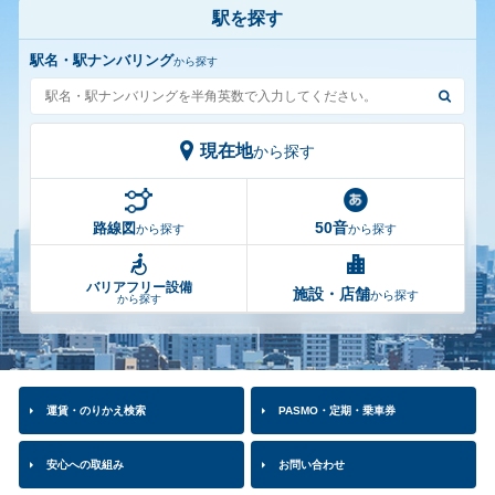
駅を探す
駅名・駅ナンバリング
から探す
現在地
から探す
50音
路線図
から探す
から探す
バリアフリー設備
施設・店舗
から探す
から探す
運賃・のりかえ検索
PASMO・定期・乗車券
安心への取組み
お問い合わせ