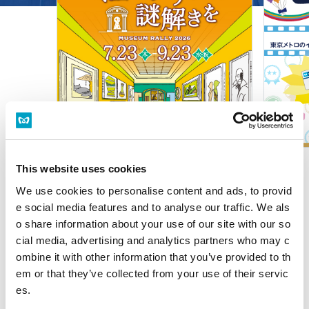
This website uses cookies
「メトロで楽しむ」トップ
We use cookies to personalise content and ads, to provid
e social media features and to analyse our traffic. We als
トピックス
o share information about your use of our site with our so
cial media, advertising and analytics partners who may c
2026年6月30日
ombine it with other information that you’ve provided to th
「TOKYO METRO NEWS」記事を公開しました。
em or that they’ve collected from your use of their servic
es.
2026年3月23日
「Find my Tokyo.」「葛西_こどもの自分に出会う」篇を公開しました。