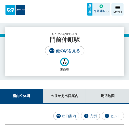
運
行
状
平常運転
MENU
況
もんぜんなかちょう
門前仲町駅
他の駅を見る
東西線
構内立体図
のりかえ出口案内
周辺地図
出口案内
凡例
ヒント