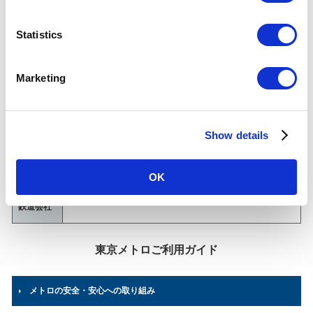
e
n
門前仲町駅について
t
Statistics
S
乗降人員
(2025年
e
112,155
人（27位/130駅）※
度一日平
Marketing
l
均)
各駅の乗降人員ランキング
他鉄道との直結連絡駅及び共用している駅の乗降人員は
e
順位から除いております。
c
Show details
t
所在地
東西線
i
東京都江東区門前仲町1-4-8
03-3641-2803
（駅事務室）
o
OK
n
のりかえ
都営地下鉄
鉄道会社
東京メトロご利用ガイド
メトロの安全・安心への取り組み