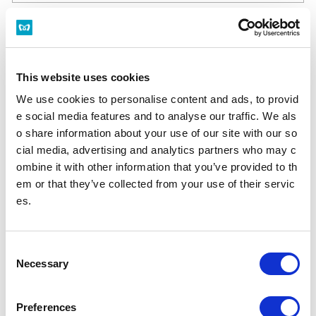
多機能券売機
すべてのきっぷうりばに設置されております。
営業時間 始発～終電（一部のサービスを除く）
多機能券売機
This website uses cookies
We use cookies to personalise content and ads, to provid
忘れ物をした方
e social media features and to analyse our traffic. We als
忘れ物をした当日中に問い合わせる場合
o share information about your use of our site with our so
忘れ物をした駅事務室までお問い合わせください。
cial media, advertising and analytics partners who may c
駅事務室の電話番号
ombine it with other information that you’ve provided to th
em or that they’ve collected from your use of their servic
忘れ物をした翌日以降に問い合わせる場合
es.
飯田橋駅（東京メトロ南北線）構内のお忘れ物総合取扱所もしくは東京メ
トロお客様センターまでお問いあわせください。
お忘れ物をしたときは
C
Necessary
o
のりかえのご案内
n
門前仲町駅からの運賃・のりかえ検索
s
Preferences