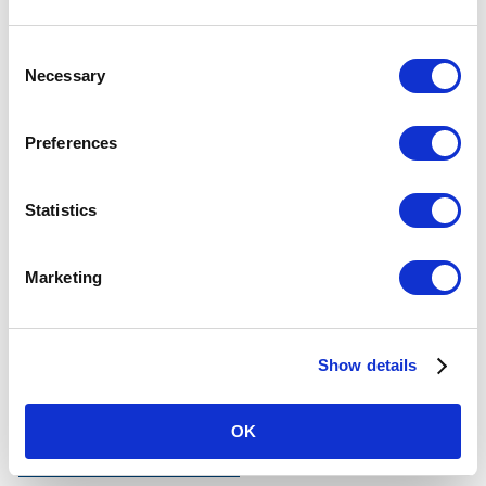
C
Necessary
o
安全・防災
n
s
Preferences
e
震災対策
火災対策
n
t
Statistics
風水害対策
駅・車内の安全対策
S
e
Marketing
l
鉄道テロ対策
異常時対応
e
c
Show details
t
社員の研修・安全の研究開発
安全報告書
i
o
OK
n
安全ポケットガイド