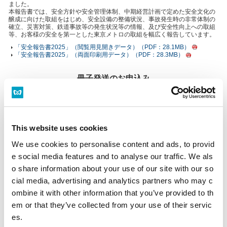
ました。
本報告書では、安全方針や安全管理体制、中期経営計画で定めた安全文化の
醸成に向けた取組をはじめ、安全設備の整備状況、事故発生時の非常体制の
確立、災害対策、鉄道事故等の発生状況等の情報、及び安全性向上への取組
等、お客様の安全を第一とした東京メトロの取組を幅広く報告しています。
「安全報告書2025」（閲覧用見開きデータ）（PDF：28.1MB）
「安全報告書2025」（両面印刷用データ）（PDF：28.3MB）
冊子発送のお申込み
「安全報告書2025」の冊子をご希望の場合は、以下の「発送申込」（エコほ
っとライン）からお申し込みください。
「発送申込」から先は、有限会社インフォワードが運営するCSRレポート／
社会・環境報告書無料請求サイト「エコほっとライン」へリンクしていま
す。「エコほっとライン」にてご記入いただく個人情報の利用目的等、個人
This website uses cookies
情報の取り扱いについては、「エコほっとライン」に記載される事項をご確
認願います。
We use cookies to personalise content and ads, to provid
発送申込（エコほっとライン）
e social media features and to analyse our traffic. We als
o share information about your use of our site with our so
cial media, advertising and analytics partners who may c
PDFファイルをご覧いただくにはAd
ombine it with other information that you’ve provided to th
obeR ReaderRが必要です。
em or that they’ve collected from your use of their servic
AdobeR ReaderRのダウンロード
es.