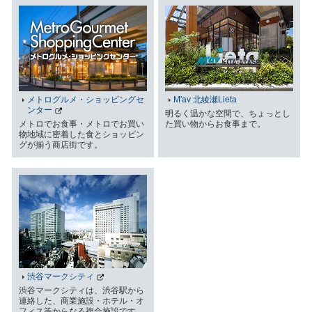
メトログルメ・ショッピングセ
M'av 北綾瀬Lieta
ンター
明るく温かな空間で、ちょっとし
メトロでお食事・メトロでお買い
た買い物からお食事まで。
物地域に密着した食とショッピン
グが揃う商店街です。
渋谷マークシティ
渋谷マークシティは、渋谷駅から
連絡した、商業施設・ホテル・オ
フィス等からなる複合施設です。