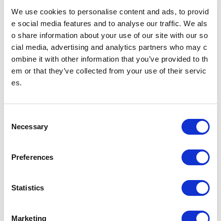
るホテルです。
等高感度な全40店が揃う商業ビ
ル。
We use cookies to personalise content and ads, to provid
e social media features and to analyse our traffic. We als
o share information about your use of our site with our so
cial media, advertising and analytics partners who may c
ombine it with other information that you’ve provided to th
em or that they’ve collected from your use of their servic
es.
ワテラス（区分所有ビル）
コンフォートホテル東京清澄白
河
神田淡路町エリアの新しいコミュ
C
ニティを育む、大規模再開発事
半蔵門線・都営大江戸線「清澄白
Necessary
o
業。オフィス、レジデンス、コミ
河駅」B1出入口より徒歩0分のホ
ュニティ施設、商業施設、学生マ
テルです。
n
ンション、公園等で構成されてい
ます。
s
Preferences
e
n
t
Statistics
S
e
Marketing