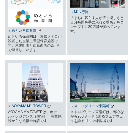
M'av行徳
「まちに暮らす人が選ぶ楽しさと
自分時間を手に入れる場所」をコ
ンセプトに20店舗が揃っていま
めといろ保育園
す。
めといろ保育園は、東京メトロが
設置した企業主導型保育施設で
す。東陽町園と西葛西園の2か所
で運営しています。
AOYAMA M's TOWER
メトログリーン東陽町
AOYAMA M's TOWERは、ホテ
メトログリーン東陽町は、都心な
ル・レジデンス（住宅）・商業施
がら200ヤードに迫るフェアウェ
設からなる複合施設です。
イを誇るゴルフ練習場です。