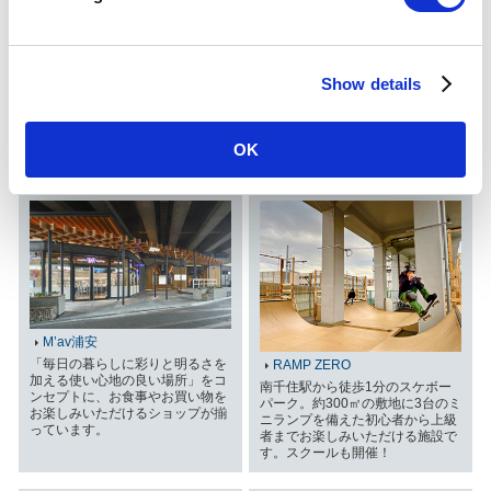
l
e
M'av みょうでん
大手町フィナンシャルシティ
c
（区分所有ビル）
地域に密着した便利なショップが
Show details
t
そろっています。
ビジネスの中心地 大手町・丸の
内エリアに立地する、複数のオフ
i
ィスに加えて店舗やカンファレン
o
ス、医療機関といった多様な用途
OK
が存在するオフィスビルです。
n
M’av浦安
「毎日の暮らしに彩りと明るさを
RAMP ZERO
加える使い心地の良い場所」をコ
南千住駅から徒歩1分のスケボー
ンセプトに、お食事やお買い物を
パーク。約300㎡の敷地に3台のミ
お楽しみいただけるショップが揃
ニランプを備えた初心者から上級
っています。
者までお楽しみいただける施設で
す。スクールも開催！