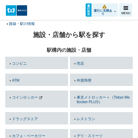
運
行
運行に支障あ
状
MENU
り
況
路線・駅の情報
施設・店舗から駅を探す
駅構内の施設・店舗
コンビニ
売店
ATM
外貨両替
コインロッカー
東京メトロッカー＋（Tokyo Me
tlocker PLUS）
ドラッグストア
レストラン
カフェ・ベーカリー
デリ・スイーツ