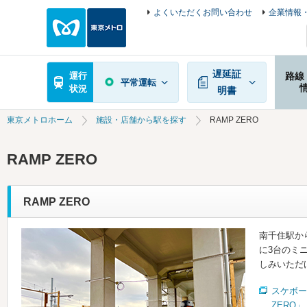
よくいただくお問い合わせ
企業情報・
遅延証
運行
路線
平常運転
状況
明書
東京メトロホーム
施設・店舗から駅を探す
RAMP ZERO
RAMP ZERO
RAMP ZERO
南千住駅か
に3台のミ
しみいただ
スケボー
ZERO」