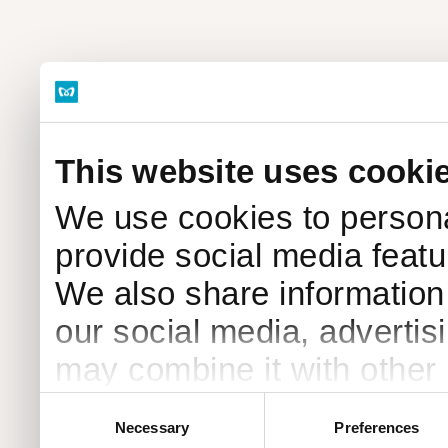
This website uses cooki
We use cookies to persona
provide social media featur
We also share information 
our social media, advertis
may combine it with other 
to them or that they’ve col
Consent
Necessary
Preferences
Selection
services.