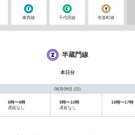
東西線
千代田線
有楽町線
半蔵門線
本日分
08月09日 (日)
8時〜9時
9時〜10時
10時〜17時
遅延なし
遅延なし