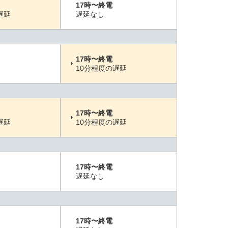
17時〜終電
遅延
遅延なし
17時〜終電
10分程度の遅延
17時〜終電
遅延
10分程度の遅延
17時〜終電
遅延なし
17時〜終電