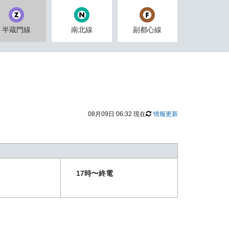
半蔵門線
南北線
副都心線
08月09日 06:32 現在
情報更新
17時〜終電