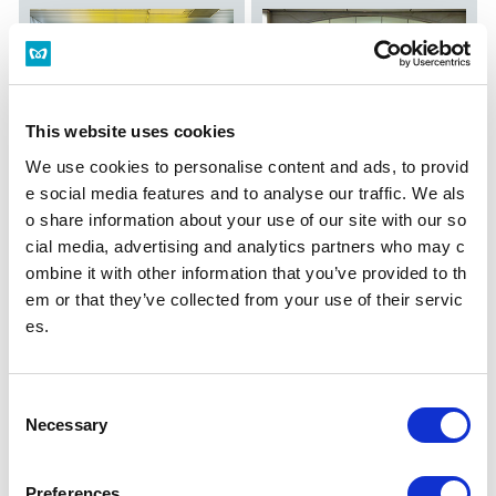
This website uses cookies
We use cookies to personalise content and ads, to provid
セガフレード・ザネッティ・エ
MR.waffle（ミスターワッフ
スプレッソ
e social media features and to analyse our traffic. We als
ル）
o share information about your use of our site with our so
cial media, advertising and analytics partners who may c
ombine it with other information that you’ve provided to th
em or that they’ve collected from your use of their servic
es.
サンマルクカフェ
C
DEAN & DELUCA（ディーン
アンド デルーカ）
Necessary
o
n
s
Preferences