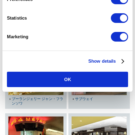
e
n
t
Statistics
S
e
神戸屋ブレッズカフェ
Marketing
CAFE KALDINO+wine カフェカ
l
ルディーノ+wine
e
c
Show details
t
i
o
OK
n
ブーランジェリー ジャン・フラ
サブウェイ
ンソワ