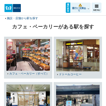
運
行
運行に支障あ
状
MENU
り
況
施設・店舗から駅を探す
カフェ・ベーカリーがある駅を探す
カフェ・ベーカリー（すべて）
ドトールコーヒー