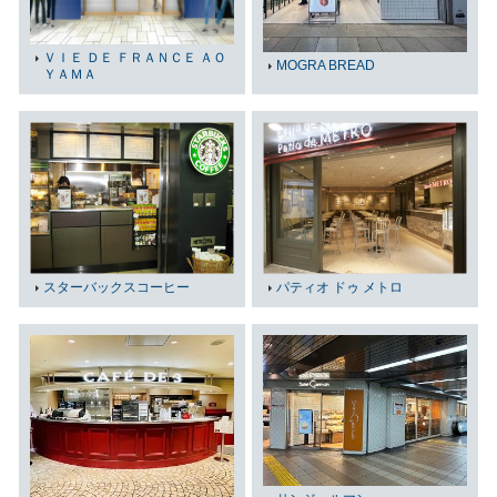
ＶＩＥ ＤＥ ＦＲＡＮＣＥ ＡＯ
MOGRA BREAD
ＹＡＭＡ
スターバックスコーヒー
パティオ ドゥ メトロ