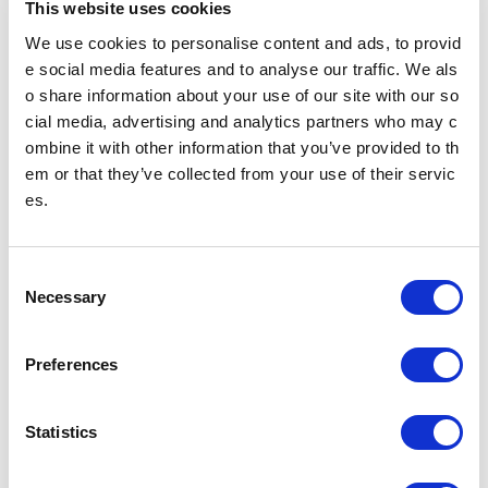
This website uses cookies
多機能券売機
すべてのきっぷうりばに設置されております。
We use cookies to personalise content and ads, to provid
営業時間 始発～終電（一部のサービスを除く）
多機能券売機
e social media features and to analyse our traffic. We als
o share information about your use of our site with our so
cial media, advertising and analytics partners who may c
忘れ物をした方
ombine it with other information that you’ve provided to th
忘れ物をした当日中に問い合わせる場合
em or that they’ve collected from your use of their servic
忘れ物をした駅事務室までお問い合わせください。
es.
駅事務室の電話番号
忘れ物をした翌日以降に問い合わせる場合
C
飯田橋駅（東京メトロ南北線）構内のお忘れ物総合取扱所もしくは東京メ
Necessary
o
トロお客様センターまでお問いあわせください。
お忘れ物をしたときは
n
s
Preferences
e
のりかえのご案内
n
茗荷谷駅からの運賃・のりかえ検索
t
Statistics
S
e