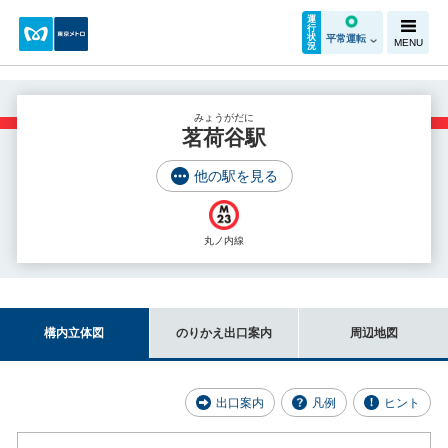
運
行
状
平常運転
MENU
況
みょうがだに
茗荷谷駅
他の駅を見る
丸ノ内線
構内立体図
のりかえ出口案内
周辺地図
出口案内
凡例
ヒント