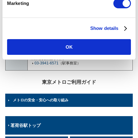
茗荷谷駅について
Marketing
l
e
乗降人員
(2025年
c
79,948
人（50位/130駅）※
度一日平
Show details
t
均)
各駅の乗降人員ランキング
他鉄道との直結連絡駅及び共用している駅の乗降人員は
i
順位から除いております。
o
OK
n
所在地
丸ノ内線
東京都文京区小日向4-6-15
03-3941-6571
（駅事務室）
東京メトロご利用ガイド
メトロの安全・安心への取り組み
茗荷谷駅トップ