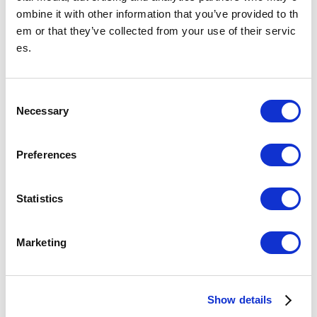
神田駅について
ombine it with other information that you’ve provided to th
em or that they’ve collected from your use of their servic
乗降人員
(2025年
es.
56,868
人（71位/130駅）※
度一日平
均)
各駅の乗降人員ランキング
他鉄道との直結連絡駅及び共用している駅の乗降人員は
順位から除いております。
C
Necessary
o
所在地
銀座線
n
東京都千代田区神田須田町1-16
03-3251-2241
（駅事務室）
s
Preferences
e
のりかえ
n
JR東日本
鉄道会社
t
Statistics
S
駅のイベント情報
e
Marketing
l
e
c
Show details
t