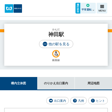
運
行
状
平常運転
MENU
況
かんだ
神田駅
他の駅を見る
銀座線
構内立体図
のりかえ出口案内
周辺地図
出口案内
凡例
ヒント