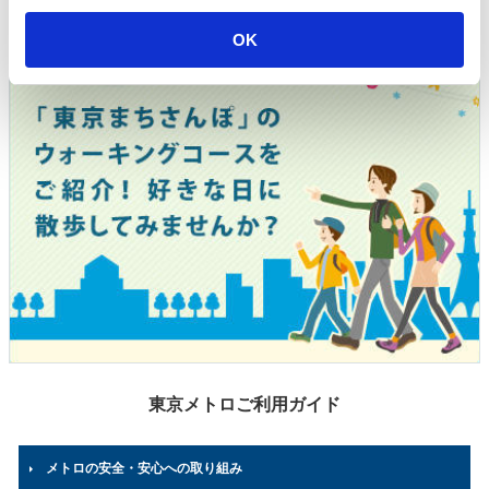
i
o
OK
n
東京メトロご利用ガイド
メトロの安全・安心への取り組み