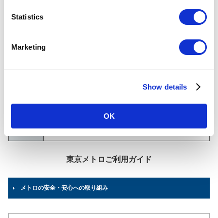
八丁堀駅について
n
t
Statistics
乗降人員
S
(2025年
104,411
人（34位/130駅）※
度一日平
e
均)
Marketing
各駅の乗降人員ランキング
l
他鉄道との直結連絡駅及び共用している駅の乗降人員は
e
順位から除いております。
c
所在地
日比谷線
Show details
t
東京都中央区八丁堀2-22-5
i
03-3551-6572
（駅事務室）
o
OK
n
のりかえ
JR東日本
鉄道会社
東京メトロご利用ガイド
メトロの安全・安心への取り組み