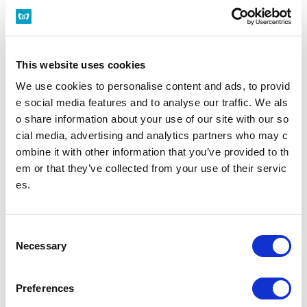
多機能券売機
すべてのきっぷうりばに設置されております。
営業時間 始発～終電（一部のサービスを除く）
多機能券売機
This website uses cookies
忘れ物をした方
We use cookies to personalise content and ads, to provid
e social media features and to analyse our traffic. We als
忘れ物をした当日中に問い合わせる場合
忘れ物をした駅事務室までお問い合わせください。
o share information about your use of our site with our so
駅事務室の電話番号
cial media, advertising and analytics partners who may c
ombine it with other information that you’ve provided to th
em or that they’ve collected from your use of their servic
忘れ物をした翌日以降に問い合わせる場合
飯田橋駅（東京メトロ南北線）構内のお忘れ物総合取扱所もしくは東京メ
es.
トロお客様センターまでお問いあわせください。
お忘れ物をしたときは
C
のりかえのご案内
Necessary
o
n
八丁堀駅からの運賃・のりかえ検索
s
Preferences
e