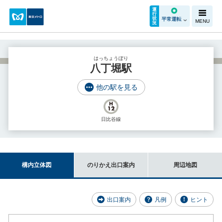
運
行
状
平常運転
MENU
況
はっちょうぼり
八丁堀駅
他の駅を見る
日比谷線
構内立体図
のりかえ出口案内
周辺地図
出口案内
凡例
ヒント