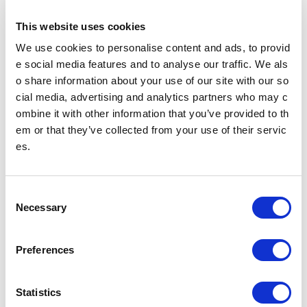
多機能券売機
すべてのきっぷうりばに設置されております。
This website uses cookies
営業時間 始発～終電（一部のサービスを除く）
多機能券売機
We use cookies to personalise content and ads, to provid
e social media features and to analyse our traffic. We als
忘れ物をした方
o share information about your use of our site with our so
cial media, advertising and analytics partners who may c
忘れ物をした当日中に問い合わせる場合
ombine it with other information that you’ve provided to th
忘れ物をした駅事務室までお問い合わせください。
駅事務室の電話番号
em or that they’ve collected from your use of their servic
es.
忘れ物をした翌日以降に問い合わせる場合
飯田橋駅（東京メトロ南北線）構内のお忘れ物総合取扱所もしくは東京メ
トロお客様センターまでお問いあわせください。
C
お忘れ物をしたときは
Necessary
o
n
のりかえのご案内
s
Preferences
e
御茶ノ水駅からの運賃・のりかえ検索
n
t
Statistics