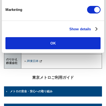
S
御茶ノ水駅について
e
Marketing
l
乗降人員
(2025年
57,221
人（70位/130駅）※
e
度一日平
均)
c
各駅の乗降人員ランキング
他鉄道との直結連絡駅及び共用している駅の乗降人員は
Show details
t
順位から除いております。
i
o
所在地
丸ノ内線
OK
東京都文京区湯島1-5-8
n
03-3811-7012
（駅事務室）
のりかえ
JR東日本
鉄道会社
東京メトロご利用ガイド
メトロの安全・安心への取り組み