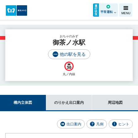
運
行
状
平常運転
MENU
況
おちゃのみず
御茶ノ水駅
他の駅を見る
丸ノ内線
構内立体図
のりかえ出口案内
周辺地図
出口案内
凡例
ヒント