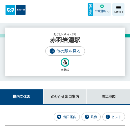
運
行
状
平常運転
MENU
況
あかばねいわぶち
赤羽岩淵駅
他の駅を見る
南北線
構内立体図
のりかえ出口案内
周辺地図
出口案内
凡例
ヒント