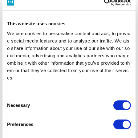
多機能券売機
すべてのきっぷうりばに設置されております。
営業時間 始発～終電（一部のサービスを除く）
多機能券売機
This website uses cookies
We use cookies to personalise content and ads, to provid
忘れ物をした方
e social media features and to analyse our traffic. We als
o share information about your use of our site with our so
忘れ物をした当日中に問い合わせる場合
忘れ物をした駅事務室までお問い合わせください。
cial media, advertising and analytics partners who may c
駅事務室の電話番号
ombine it with other information that you’ve provided to th
em or that they’ve collected from your use of their servic
忘れ物をした翌日以降に問い合わせる場合
es.
飯田橋駅（東京メトロ南北線）構内のお忘れ物総合取扱所もしくは東京メ
トロお客様センターまでお問いあわせください。
お忘れ物をしたときは
C
Necessary
o
のりかえのご案内
n
s
赤羽岩淵駅からの運賃・のりかえ検索
Preferences
e
n