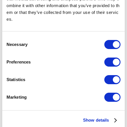
麻布十番駅について
ombine it with other information that you’ve provided to th
em or that they’ve collected from your use of their servic
乗降人員
(2025年
es.
43,785
人（83位/130駅）※
度一日平
均)
各駅の乗降人員ランキング
他鉄道との直結連絡駅及び共用している駅の乗降人員は
順位から除いております。
C
Necessary
o
所在地
南北線
n
東京都港区麻布十番4-4-9先
03-5232-2565
（駅事務室）
s
Preferences
e
のりかえ
n
都営地下鉄
鉄道会社
t
Statistics
S
駅のイベント情報
e
Marketing
l
e
c
Show details
t