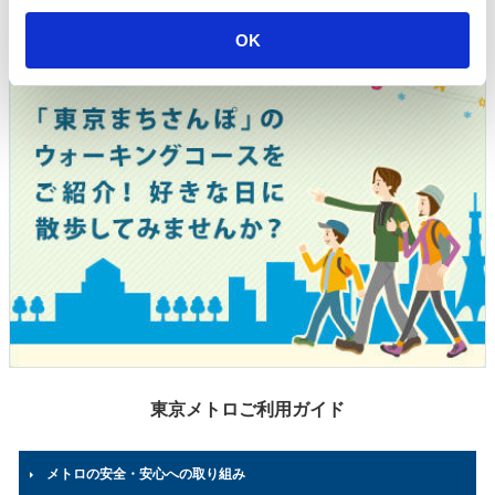
i
o
OK
n
東京メトロご利用ガイド
メトロの安全・安心への取り組み