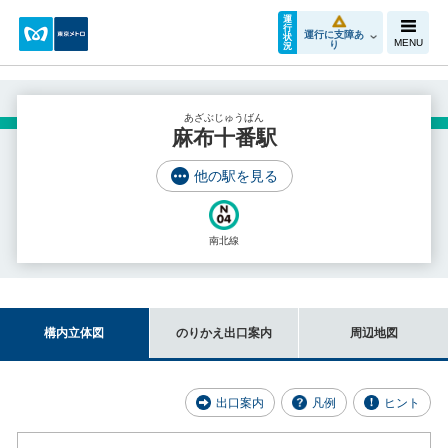
運
行
運行に支障あ
状
MENU
り
況
あざぶじゅうばん
麻布十番駅
他の駅を見る
南北線
構内立体図
のりかえ出口案内
周辺地図
出口案内
凡例
ヒント