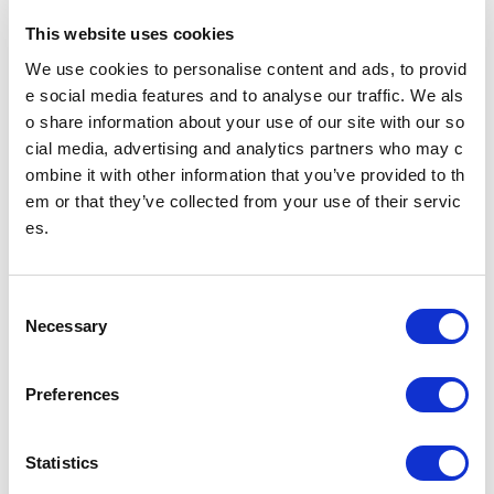
This website uses cookies
忘れ物をした方
We use cookies to personalise content and ads, to provid
e social media features and to analyse our traffic. We als
忘れ物をした当日中に問い合わせる場合
忘れ物をした駅事務室までお問い合わせください。
o share information about your use of our site with our so
駅事務室の電話番号
cial media, advertising and analytics partners who may c
ombine it with other information that you’ve provided to th
忘れ物をした翌日以降に問い合わせる場合
em or that they’ve collected from your use of their servic
飯田橋駅（東京メトロ南北線）構内のお忘れ物総合取扱所もしくは東京メ
es.
トロお客様センターまでお問いあわせください。
お忘れ物をしたときは
C
のりかえのご案内
Necessary
o
n
南阿佐ケ谷駅からの運賃・のりかえ検索
s
Preferences
e
南阿佐ケ谷駅について
n
t
Statistics
乗降人員
S
(2025年