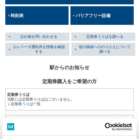
時刻表
バリアフリー設備
忘れ物を問い合わせる
定期券うりばを調べる
エレベータ運転停止情報を確認
他の路線へののりかえについて
する
調べる
駅からのお知らせ
定期券購入をご希望の方
定期券うりば
当駅には定期券うりばはございません。
定期券うりば一覧
多機能券売機
すべてのきっぷうりばに設置されております。
営業時間 始発～終電（一部のサービスを除く）
多機能券売機