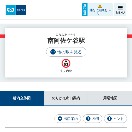
運
行
運行に支障あ
状
MENU
り
況
みなみあさがや
南阿佐ケ谷駅
他の駅を見る
丸ノ内線
構内立体図
のりかえ出口案内
周辺地図
出口案内
凡例
ヒント