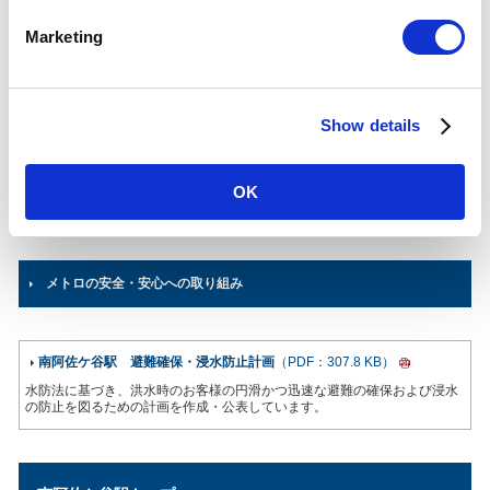
28,277
人（117位/130駅）※
度一日平
e
均)
Marketing
各駅の乗降人員ランキング
l
他鉄道との直結連絡駅及び共用している駅の乗降人員は
順位から除いております。
e
c
所在地
丸ノ内線
Show details
t
東京都杉並区阿佐谷南1-15-7
i
03-3312-3564
（駅事務室）
o
OK
n
東京メトロご利用ガイド
メトロの安全・安心への取り組み
南阿佐ケ谷駅 避難確保・浸水防止計画
（PDF：307.8 KB）
水防法に基づき、洪水時のお客様の円滑かつ迅速な避難の確保および浸水
の防止を図るための計画を作成・公表しています。