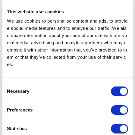
多機能券売機
すべてのきっぷうりばに設置されております。
This website uses cookies
営業時間 始発～終電（一部のサービスを除く）
多機能券売機
We use cookies to personalise content and ads, to provid
e social media features and to analyse our traffic. We als
忘れ物をした方
o share information about your use of our site with our so
cial media, advertising and analytics partners who may c
忘れ物をした当日中に問い合わせる場合
ombine it with other information that you’ve provided to th
忘れ物をした駅事務室までお問い合わせください。
駅事務室の電話番号
em or that they’ve collected from your use of their servic
es.
忘れ物をした翌日以降に問い合わせる場合
飯田橋駅（東京メトロ南北線）構内のお忘れ物総合取扱所もしくは東京メ
トロお客様センターまでお問いあわせください。
C
お忘れ物をしたときは
Necessary
o
n
のりかえのご案内
s
Preferences
e
南千住駅からの運賃・のりかえ検索
n
t
Statistics