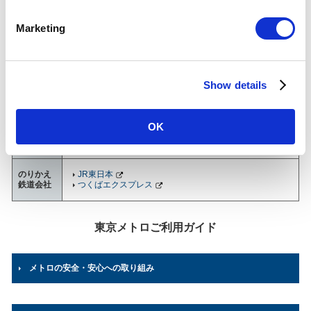
S
南千住駅について
e
Marketing
l
乗降人員
(2025年
33,585
人（110位/130駅）※
e
度一日平
均)
c
各駅の乗降人員ランキング
他鉄道との直結連絡駅及び共用している駅の乗降人員は
Show details
t
順位から除いております。
i
o
所在地
日比谷線
OK
東京都荒川区南千住4-3-1
n
03-3807-2922
（駅事務室）
のりかえ
JR東日本
鉄道会社
つくばエクスプレス
東京メトロご利用ガイド
メトロの安全・安心への取り組み