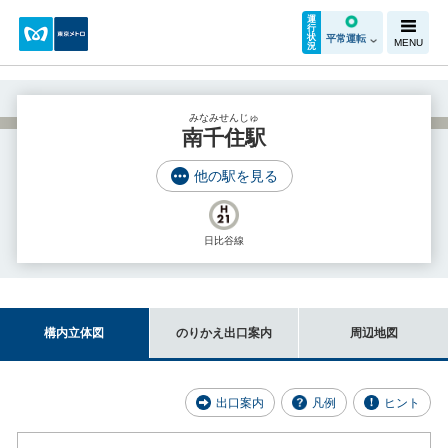
運
行
状
平常運転
MENU
況
みなみせんじゅ
南千住駅
他の駅を見る
日比谷線
構内立体図
のりかえ出口案内
周辺地図
出口案内
凡例
ヒント