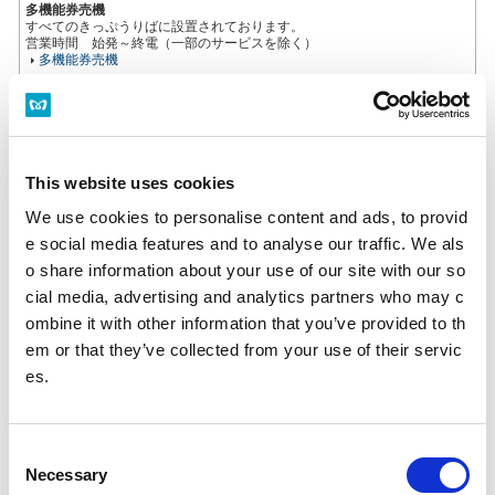
多機能券売機
すべてのきっぷうりばに設置されております。
営業時間 始発～終電（一部のサービスを除く）
多機能券売機
忘れ物をした方
忘れ物をした当日中に問い合わせる場合
This website uses cookies
忘れ物をした駅事務室までお問い合わせください。
駅事務室の電話番号
We use cookies to personalise content and ads, to provid
e social media features and to analyse our traffic. We als
o share information about your use of our site with our so
忘れ物をした翌日以降に問い合わせる場合
飯田橋駅（東京メトロ南北線）構内のお忘れ物総合取扱所もしくは東京メ
cial media, advertising and analytics partners who may c
トロお客様センターまでお問いあわせください。
ombine it with other information that you’ve provided to th
お忘れ物をしたときは
em or that they’ve collected from your use of their servic
es.
のりかえのご案内
有楽町駅からの運賃・のりかえ検索
C
Necessary
o