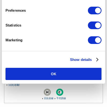
有楽町駅について
n
s
Preferences
乗降人員
e
(2025年
141,461
人（17位/130駅）※
度一日平
n
均)
各駅の乗降人員ランキング
t
Statistics
他鉄道との直結連絡駅及び共用している駅の乗降人員は
S
順位から除いております。
e
Marketing
所在地
有楽町線
l
東京都千代田区有楽町1-11-1
e
03-3211-5671
（駅事務室）
c
Show details
t
のりかえ
都営地下鉄
鉄道会社
JR東日本
i
o
OK
n
のりかえ駅
日比谷駅
日比谷線
千代田線