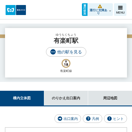
運
行
運行に支障あ
状
MENU
り
況
ゆうらくちょう
有楽町駅
他の駅を見る
有楽町線
構内立体図
のりかえ出口案内
周辺地図
出口案内
凡例
ヒント