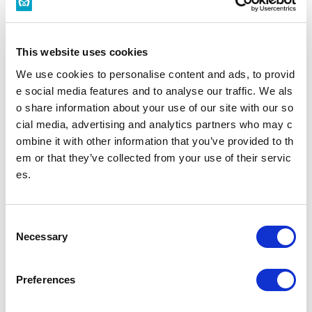
構内図を見る
バリアフリーの取組みを知る
This website uses cookies
有楽町駅トップ
We use cookies to personalise content and ads, to provid
e social media features and to analyse our traffic. We als
o share information about your use of our site with our so
時刻表
施設・店舗
cial media, advertising and analytics partners who may c
ombine it with other information that you’ve provided to th
バリアフリー設備
em or that they’ve collected from your use of their servic
es.
駅を探す
C
駅名・駅ナンバリングで検索
Necessary
o
n
s
Preferences
e
現在地
から探す
n