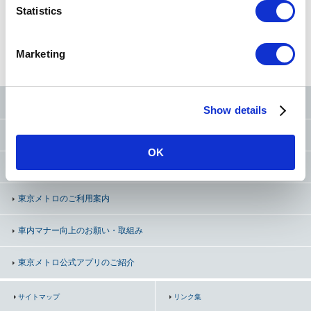
t
Statistics
S
e
路線図
から探す
50音
から探す
条件
から探す
Marketing
l
e
c
東京メトロ公式SNS
Show details
t
i
お問い合わせ
（お忘れ物・ご意見等）
o
OK
n
よくあるご質問（FAQ）
東京メトロのご利用案内
車内マナー向上の
お願い・取組み
東京メトロ公式アプリのご紹介
サイトマップ
リンク集