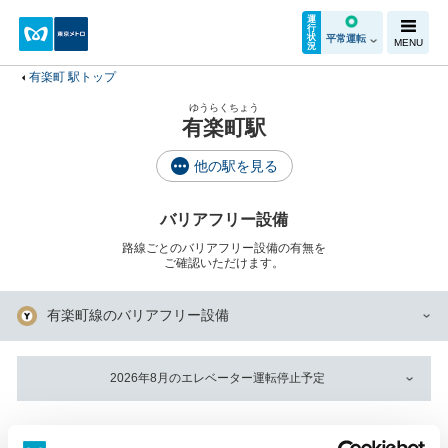
運
行
状
平常運転
MENU
況
有楽町 駅トップ
ゆうらくちょう
有楽町駅
他の駅を見る
バリアフリー設備
路線ごとのバリアフリー設備の有無を
ご確認いただけます。
有楽町線のバリアフリー設備
2026年8月のエレベーター運転停止予定