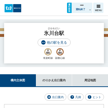
運
行
状
運転終了
MENU
況
ひかわだい
氷川台駅
他の駅を見る
有楽町線
副都心線
構内立体図
のりかえ出口案内
周辺地図
出口案内
凡例
ヒント