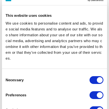
多機能券売機
すべてのきっぷうりばに設置されております。
営業時間 始発～終電（一部のサービスを除く）
多機能券売機
This website uses cookies
We use cookies to personalise content and ads, to provid
忘れ物をした方
e social media features and to analyse our traffic. We als
o share information about your use of our site with our so
忘れ物をした当日中に問い合わせる場合
cial media, advertising and analytics partners who may c
忘れ物をした駅事務室までお問い合わせください。
駅事務室の電話番号
ombine it with other information that you’ve provided to th
em or that they’ve collected from your use of their servic
es.
忘れ物をした翌日以降に問い合わせる場合
飯田橋駅（東京メトロ南北線）構内のお忘れ物総合取扱所もしくは東京メ
トロお客様センターまでお問いあわせください。
お忘れ物をしたときは
C
Necessary
o
のりかえのご案内
n
s
Preferences
氷川台駅からの運賃・のりかえ検索
e
n