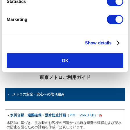
t
Statistics
氷川台駅について
S
乗降人員
e
(2025年
Marketing
38,725
人（99位/130駅）※
l
度一日平
均)
e
各駅の乗降人員ランキング
他鉄道との直結連絡駅及び共用している駅の乗降人員は
c
順位から除いております。
Show details
t
i
所在地
有楽町線・副都心線
東京都練馬区氷川台3-38-18
o
03-3948-1871
（駅事務室）
OK
n
東京メトロご利用ガイド
メトロの安全・安心への取り組み
氷川台駅 避難確保・浸水防止計画
（PDF：266.3 KB）
水防法に基づき、洪水時のお客様の円滑かつ迅速な避難の確保および浸水
の防止を図るための計画を作成・公表しています。