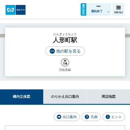
運
行
状
運転終了
MENU
況
にんぎょうちょう
人形町駅
他の駅を見る
日比谷線
構内立体図
のりかえ出口案内
周辺地図
出口案内
凡例
ヒント