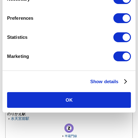
o
n
人形町駅について
s
Preferences
e
乗降人員
(2025年
n
80,742
人（48位/130駅）※
度一日平
t
Statistics
均)
各駅の乗降人員ランキング
S
他鉄道との直結連絡駅及び共用している駅の乗降人員は
順位から除いております。
e
Marketing
l
所在地
日比谷線
e
東京都中央区日本橋人形町2-6-5
03-3661-1924
（駅事務室）
c
Show details
t
のりかえ
i
都営地下鉄
鉄道会社
o
OK
n
のりかえ駅
水天宮前駅
半蔵門線