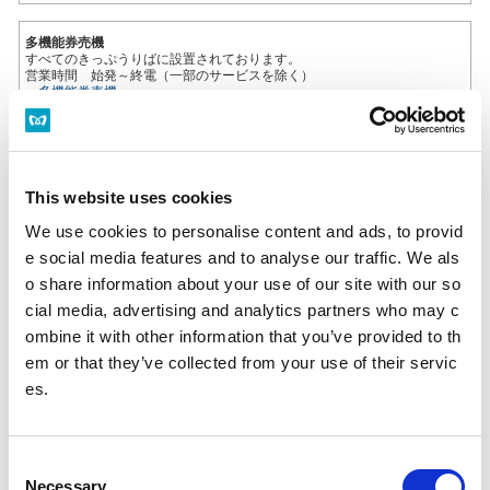
多機能券売機
すべてのきっぷうりばに設置されております。
営業時間 始発～終電（一部のサービスを除く）
多機能券売機
忘れ物をした方
This website uses cookies
忘れ物をした当日中に問い合わせる場合
忘れ物をした駅事務室までお問い合わせください。
We use cookies to personalise content and ads, to provid
駅事務室の電話番号
e social media features and to analyse our traffic. We als
o share information about your use of our site with our so
忘れ物をした翌日以降に問い合わせる場合
cial media, advertising and analytics partners who may c
飯田橋駅（東京メトロ南北線）構内のお忘れ物総合取扱所もしくは東京メ
トロお客様センターまでお問いあわせください。
ombine it with other information that you’ve provided to th
お忘れ物をしたときは
em or that they’ve collected from your use of their servic
es.
のりかえのご案内
人形町駅からの運賃・のりかえ検索
C
Necessary