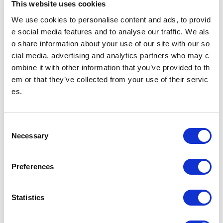
This website uses cookies
多機能券売機
すべてのきっぷうりばに設置されております。
We use cookies to personalise content and ads, to provid
営業時間 始発～終電（一部のサービスを除く）
多機能券売機
e social media features and to analyse our traffic. We als
o share information about your use of our site with our so
cial media, advertising and analytics partners who may c
忘れ物をした方
ombine it with other information that you’ve provided to th
忘れ物をした当日中に問い合わせる場合
em or that they’ve collected from your use of their servic
忘れ物をした駅事務室までお問い合わせください。
es.
駅事務室の電話番号
忘れ物をした翌日以降に問い合わせる場合
C
飯田橋駅（東京メトロ南北線）構内のお忘れ物総合取扱所もしくは東京メ
Necessary
o
トロお客様センターまでお問いあわせください。
お忘れ物をしたときは
n
s
Preferences
e
のりかえのご案内
n
要町駅からの運賃・のりかえ検索
t
Statistics
S
e