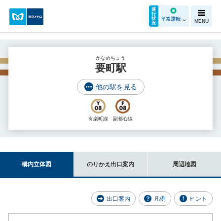
運
行
状
平常運転
MENU
況
かなめちょう
要町駅
他の駅を見る
有楽町線
副都心線
構内立体図
のりかえ出口案内
周辺地図
出口案内
凡例
ヒント