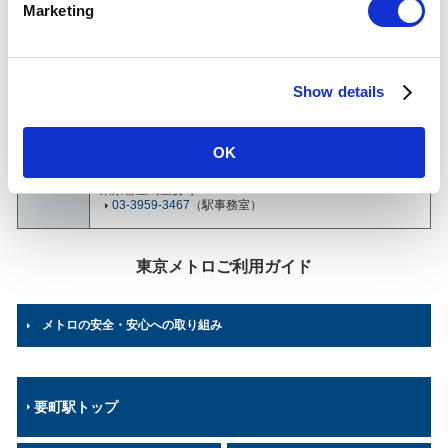
要町駅について
Marketing
l
e
乗降人員
(2025年
c
41,717
人（89位/130駅）※
度一日平
Show details
t
均)
各駅の乗降人員ランキング
他鉄道との直結連絡駅及び共用している駅の乗降人員は
i
順位から除いております。
o
OK
n
所在地
有楽町線、副都心線
東京都豊島区要町1-1-10
03-3959-3467
（駅事務室）
東京メトロご利用ガイド
メトロの安全・安心への取り組み
要町駅トップ