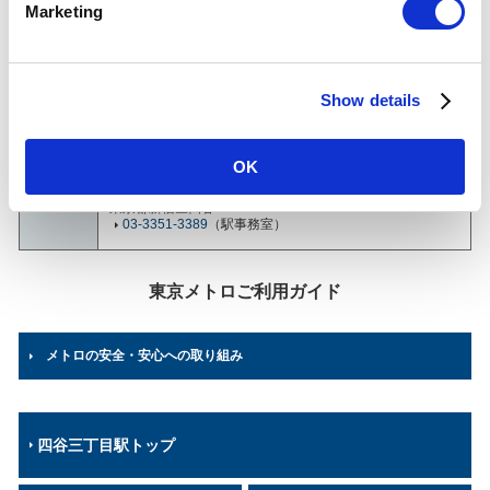
四谷三丁目駅について
Marketing
l
e
乗降人員
(2025年
c
42,902
人（87位/130駅）※
度一日平
Show details
t
均)
各駅の乗降人員ランキング
他鉄道との直結連絡駅及び共用している駅の乗降人員は
i
順位から除いております。
o
OK
n
所在地
丸ノ内線
東京都新宿区四谷3-8
03-3351-3389
（駅事務室）
東京メトロご利用ガイド
メトロの安全・安心への取り組み
四谷三丁目駅トップ