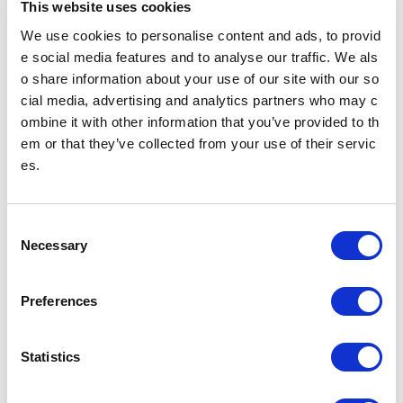
This website uses cookies
多機能券売機
すべてのきっぷうりばに設置されております。
We use cookies to personalise content and ads, to provid
営業時間 始発～終電（一部のサービスを除く）
多機能券売機
e social media features and to analyse our traffic. We als
o share information about your use of our site with our so
cial media, advertising and analytics partners who may c
忘れ物をした方
ombine it with other information that you’ve provided to th
忘れ物をした当日中に問い合わせる場合
em or that they’ve collected from your use of their servic
忘れ物をした駅事務室までお問い合わせください。
es.
駅事務室の電話番号
忘れ物をした翌日以降に問い合わせる場合
C
飯田橋駅（東京メトロ南北線）構内のお忘れ物総合取扱所もしくは東京メ
Necessary
o
トロお客様センターまでお問いあわせください。
お忘れ物をしたときは
n
s
Preferences
e
のりかえのご案内
n
四谷三丁目駅からの運賃・のりかえ検索
t
Statistics
S
e