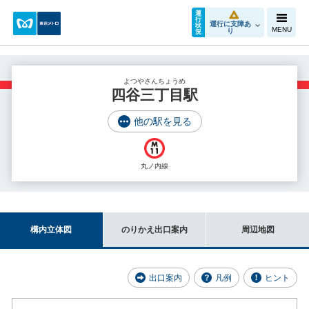
運
行
運行に支障あ
状
MENU
り
況
よつやさんちょうめ
四谷三丁目駅
他の駅を見る
丸ノ内線
構内立体図
のりかえ出口案内
周辺地図
出口案内
凡例
ヒント