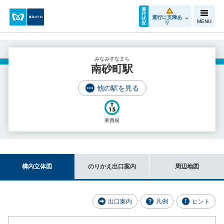
運
行
運行に支障あ
状
MENU
り
況
みなみすなまち
南砂町駅
他の駅を見る
東西線
構内立体図
のりかえ出口案内
周辺地図
出口案内
凡例
ヒント