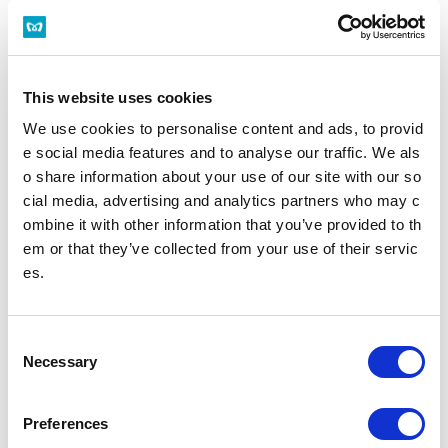
当駅には定期券うりばはございません。
定期券うりば一覧
多機能券売機
すべてのきっぷうりばに設置されております。
This website uses cookies
営業時間 始発～終電（一部のサービスを除く）
多機能券売機
We use cookies to personalise content and ads, to provid
e social media features and to analyse our traffic. We als
o share information about your use of our site with our so
忘れ物をした方
cial media, advertising and analytics partners who may c
忘れ物をした当日中に問い合わせる場合
ombine it with other information that you’ve provided to th
忘れ物をした駅事務室までお問い合わせください。
em or that they’ve collected from your use of their servic
駅事務室の電話番号
es.
忘れ物をした翌日以降に問い合わせる場合
飯田橋駅（東京メトロ南北線）構内のお忘れ物総合取扱所もしくは東京メ
C
トロお客様センターまでお問いあわせください。
お忘れ物をしたときは
Necessary
o
n
s
のりかえのご案内
Preferences
e