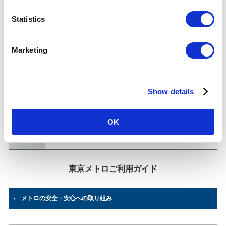
n
南砂町駅からの運賃・のりかえ検索
t
Statistics
S
南砂町駅について
e
Marketing
l
乗降人員
(2025年
e
59,106
人（68位/130駅）※
度一日平
c
均)
各駅の乗降人員ランキング
Show details
t
他鉄道との直結連絡駅及び共用している駅の乗降人員は
順位から除いております。
i
o
OK
所在地
東西線
n
東京都江東区新砂3-1-2
03-3646-1636
（駅事務室）
東京メトロご利用ガイド
メトロの安全・安心への取り組み