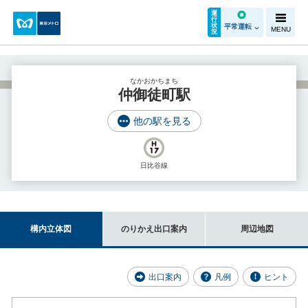
運
行
状
平常運転
MENU
況
なかおかちまち
仲御徒町駅
他の駅を見る
日比谷線
構内立体図
のりかえ出口案内
周辺地図
出口案内
凡例
ヒント