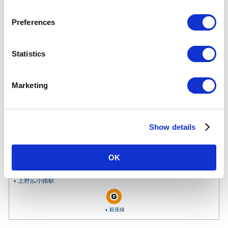
仲御徒町駅について
n
s
Preferences
乗降人員
e
(2025年
43,402
人（86位/130駅）※
度一日平
n
均)
各駅の乗降人員ランキング
t
Statistics
他鉄道との直結連絡駅及び共用している駅の乗降人員は
S
順位から除いております。
e
Marketing
所在地
日比谷線
l
東京都台東区上野5-24-12
e
03-3832-6669
（駅事務室）
c
Show details
t
のりかえ
都営地下鉄
鉄道会社
i
o
OK
n
のりかえ駅
上野広小路駅
銀座線