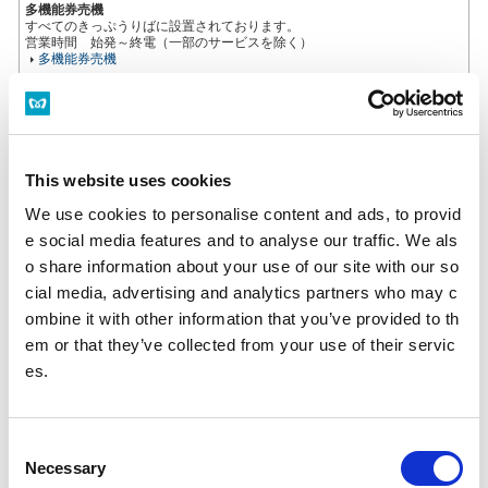
多機能券売機
すべてのきっぷうりばに設置されております。
営業時間 始発～終電（一部のサービスを除く）
多機能券売機
忘れ物をした方
忘れ物をした当日中に問い合わせる場合
This website uses cookies
忘れ物をした駅事務室までお問い合わせください。
駅事務室の電話番号
We use cookies to personalise content and ads, to provid
e social media features and to analyse our traffic. We als
o share information about your use of our site with our so
忘れ物をした翌日以降に問い合わせる場合
飯田橋駅（東京メトロ南北線）構内のお忘れ物総合取扱所もしくは東京メ
cial media, advertising and analytics partners who may c
トロお客様センターまでお問いあわせください。
ombine it with other information that you’ve provided to th
お忘れ物をしたときは
em or that they’ve collected from your use of their servic
es.
のりかえのご案内
仲御徒町駅からの運賃・のりかえ検索
C
Necessary
o