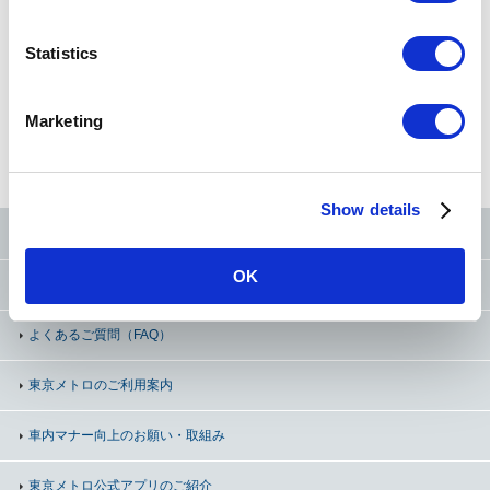
e
n
t
Statistics
サステナビリティ
採用情報
S
e
Marketing
法人のお客様
l
e
c
Show details
t
東京メトロ公式SNS
i
o
OK
お問い合わせ
（お忘れ物・ご意見等）
n
よくあるご質問（FAQ）
東京メトロのご利用案内
車内マナー向上の
お願い・取組み
東京メトロ公式アプリのご紹介