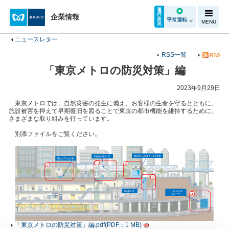
運
行
企業情報
状
平常運転
MENU
況
ニュースレター
RSS一覧
「東京メトロの防災対策」編
2023年9月29日
東京メトロでは、自然災害の発生に備え、お客様の生命を守るとともに、
施設被害を抑えて早期復旧を図ることで東京の都市機能を維持するために、
さまざまな取り組みを行っています。
別添ファイルをご覧ください。
「東京メトロの防災対策」編.pdf(PDF：1 MB)