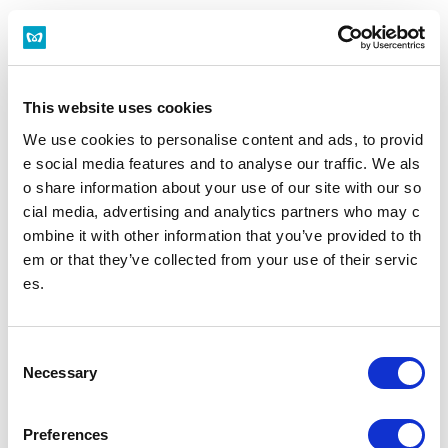
PDFファイルをご覧いただく
にはAdobe® Reader®が必要
です。
This website uses cookies
Adobe® Reader®のダウン
We use cookies to personalise content and ads, to provid
ロード
e social media features and to analyse our traffic. We als
o share information about your use of our site with our so
cial media, advertising and analytics partners who may c
ombine it with other information that you’ve provided to th
企業情報
em or that they’ve collected from your use of their servic
es.
基本情報
IR情報
C
事業紹介
安全・安心への取組み
Necessary
o
n
s
Preferences
ニュースリリース
ニュースレター