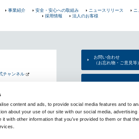
事業紹介
安全・安心への取組み
ニュースリリース
ニ
採用情報
法人のお客様
お問い合わせ
（お忘れ物・ご意見等
式チャンネル
東京メトロのご利用案
nd my Tokyo
s
KYO METRO NEWS
ise content and ads, to provide social media features and to ana
メトニュー）
東京メトロ公式アプリ
ion about your use of our site with our social media, advertising
t with other information that you’ve provided to them or that the
rvices.
RSS一覧
個人情報保護方針
サイトのご利用にあたって