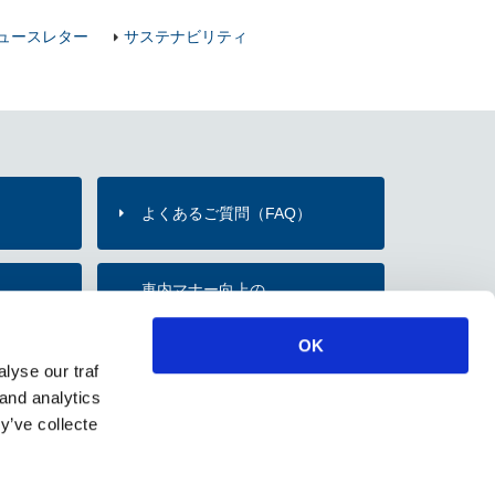
ュースレター
サステナビリティ
よくあるご質問（FAQ）
）
車内マナー向上の
内
お願い・取組み
OK
lyse our traf
のご紹介
 and analytics
y’ve collecte
ソーシャルメディアポリシー