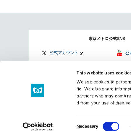
東京メトロ公式SNS
公式アカウント
公
公式アカウント
Fi
This website uses cookie
Find my Tokyo
TO
We use cookies to personal
（
fic. We also share informat
partners who may combine i
d from your use of their se
サイトマップ
リンク集
C
Necessary
o