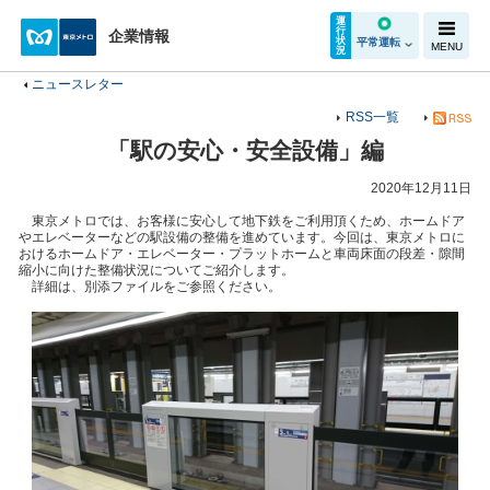
運
行
企業情報
状
平常運転
MENU
況
ニュースレター
RSS一覧
「駅の安心・安全設備」編
2020年12月11日
東京メトロでは、お客様に安心して地下鉄をご利用頂くため、ホームドア
やエレベーターなどの駅設備の整備を進めています。今回は、東京メトロに
おけるホームドア・エレベーター・プラットホームと車両床面の段差・隙間
縮小に向けた整備状況についてご紹介します。
詳細は、別添ファイルをご参照ください。