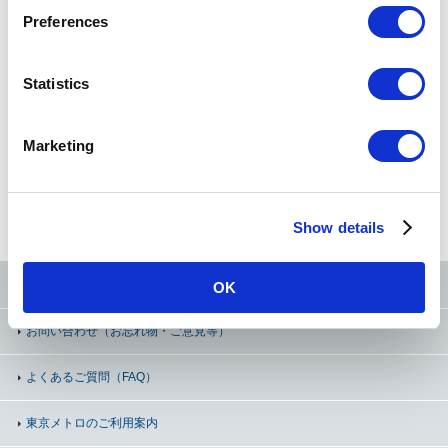
s
Preferences
e
ニュースリリース
ニュースレター
n
t
Statistics
S
サステナビリティ
採用情報
e
Marketing
l
e
法人のお客様
c
Show details
t
i
o
東京メトロ公式SNS
OK
n
お問い合わせ
（お忘れ物・ご意見等）
よくあるご質問（FAQ）
東京メトロのご利用案内