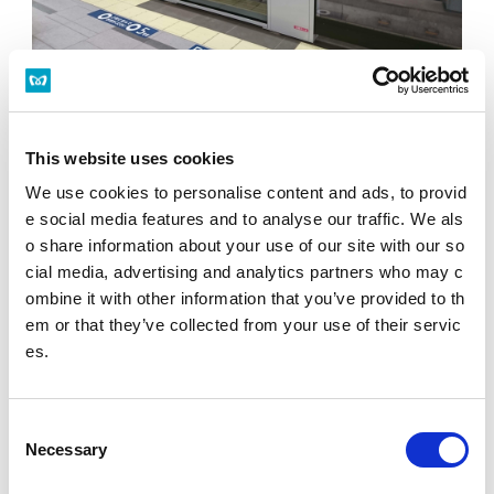
駅の安心・安全設備編.pdf(PDF：805 KB)
PDFファイルをご覧いただく
This website uses cookies
にはAdobe® Reader®が必要
です。
We use cookies to personalise content and ads, to provid
Adobe® Reader®のダウン
e social media features and to analyse our traffic. We als
ロード
o share information about your use of our site with our so
cial media, advertising and analytics partners who may c
ombine it with other information that you’ve provided to th
em or that they’ve collected from your use of their servic
企業情報
es.
基本情報
IR情報
C
Necessary
o
n
事業紹介
安全・安心への取組み