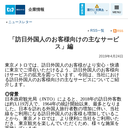
運
行
企業情報
運行に支障あ
状
MENU
り
況
ニュースレター
RSS一覧
「訪日外国人のお客様向けの主なサービ
ス」編
2019年4月24日
東京メトロでは、訪日外国人のお客様がより安心・快適
に東京でご滞在いただけるよう、訪日外国人のお客様向
けサービスの拡充を図っています。今回は、当社におけ
る訪日外国人のお客様向けの主なサービスについてご紹
介します。
◎背景
日本政府観光局（
JNTO
）によると、
2018
年の訪日外客数
は約
3,119
万人で、
1964
年の統計開始以来、最多となりま
した。日本を訪れる外国人旅行者数の増加に伴い、当社
線をご利用になる訪日外国人のお客様も増加しているこ
とから、東京メトロでは、より便利に当社をご利用いた
だき、東京観光を楽しんでいただくため、様々な施策を