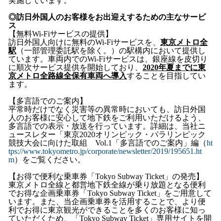
実施しています。
◎訪日外国人のお客様をお出迎えするための主なサービ
ス
【無料Wi-Fiサービスの提供】
訪日外国人向けに無料の
Wi-Fi
サービスを、
東京メトロ全
駅
（一部管理委託駅を除く。）の駅構内において提供し
ています。車両内での
Wi-Fi
サービスは、銀座線を皮切り
に順次サービス提供を開始しており、
2020
年夏までに東
京メトロ全路線全保有車両へ導入
することを目指してい
ます。
【多言語でのご案内】
平常時だけでなく災害等の異常時においても、訪日外国
人のお客様に安心して地下鉄をご利用いただけるよう、
多言語での表示・放送を行っています。詳細は、当社ニ
ュースレター「東京
2020
オリンピック・パラリンピック
競技大会に向けた取組
Vol.1
「多言語でのご案内」編（
ht
tps://www.tokyometro.jp/corporate/newsletter/2019/195651.ht
m
）をご覧ください。
【お得で便利な乗車券「Tokyo Subway Ticket」の発売】
東京メトロ全線と都営地下鉄全線が乗り放題となる便利
でお得な企画乗車券「Tokyo Subway Ticket」をご用意して
います。また、当企画乗車券を活用することで、より便
利でお得に東京観光ができることを多くのお客様に知っ
ていただくため、「Tokyo Subway Ticket」専用サイトを開