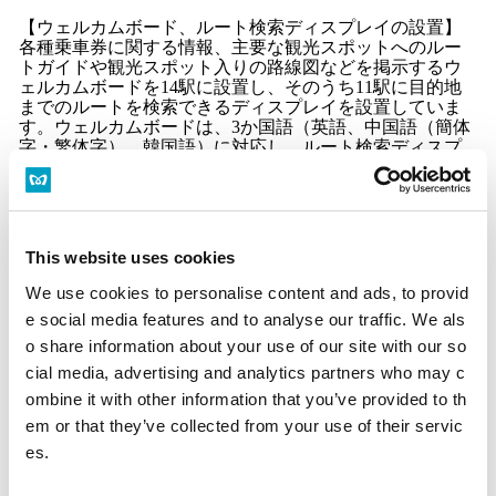
【ウェルカムボード、ルート検索ディスプレイの設置】
各種乗車券に関する情報、主要な観光スポットへのルー
トガイドや観光スポット入りの路線図などを掲示するウ
ェルカムボードを
14
駅に設置し、そのうち
11
駅に目的地
までのルートを検索できるディスプレイを設置していま
す。ウェルカムボードは、
3
か国語（英語、中国語（簡体
字・繁体字）、韓国語）に対応し、ルート検索ディスプ
レイは、
7
か国語（日本語、英語、中国語（簡体字・繁体
字）、韓国語、タイ語、フランス語、スペイン語）に対
応しています。
◎東京の魅力を発信する取組
This website uses cookies
【SNSを活用した取組】
当社沿線の魅力や当社に関する情報を世界の方々に配信
We use cookies to personalise content and ads, to provid
するため、
Facebook
や
WeChat
を活用した情報配信を行っ
e social media features and to analyse our traffic. We als
ています。配信内容は、日本文化、季節限定情報、ポッ
o share information about your use of our site with our so
プカルチャー、グルメ、当社のサービス情報などのカテ
ゴリー別に配信をしています。現在、
6
か国語（英語、中
cial media, advertising and analytics partners who may c
国語（簡体字・繁体字）、韓国語、タイ語、インドネシ
ombine it with other information that you’ve provided to th
ア語、ベトナム語）にて配信をし、フォロワー数は計約
3
em or that they’ve collected from your use of their servic
5
万人となっています。
es.
【動画を活用した取組】
当社沿線の魅力を世界の方々に知ってもらうため、動画