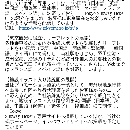
設しています。専用サイトは、7か国語（日本語、英語、
中国語（簡体字・繁体字）、韓国語、タイ語、フランス
語、スペイン語）に対応しており、「Tokyo Subway Ticke
t」の紹介をはじめ、お客様に東京滞在をお楽しみいただ
けるような情報を配信しています。
URL：
https://www.tokyometro.jp/tst/jp
【東京観光に役立つリーフレットの展開】
各種乗車券のご案内や沿線スポットを記載したリーフレ
ットを
4
か国語（英語、中国語（簡体字・繁体字）、韓国
語、タイ語）にて発行し、当社駅をはじめ、羽田空港・
成田空港、沿線のホテルなど訪日外国人のお客様との接
点となる窓口でも配布を行っています。さらに、
Web
版で
はフランス語、スペイン語にも対応しています。
【施設イラスト入り路線図の展開】
当社プロモーション施策の一環として、海外現地旅行博
へ出展した際や旅行代理店を通じたお客様からのニーズ
に応えるため、当社沿線施設を分かりやすく紹介できる
よう、施設イラスト入り路線図を
4
か国語（日本語、英
語、中国語（簡体字・繁体字）、韓国語）にて制作し、
「
Tokyo
Subway Ticket
」専用サイトへ掲載しているほか、当社公
式ホームページ、インバウンドサイトへの掲載を予定し
ています。