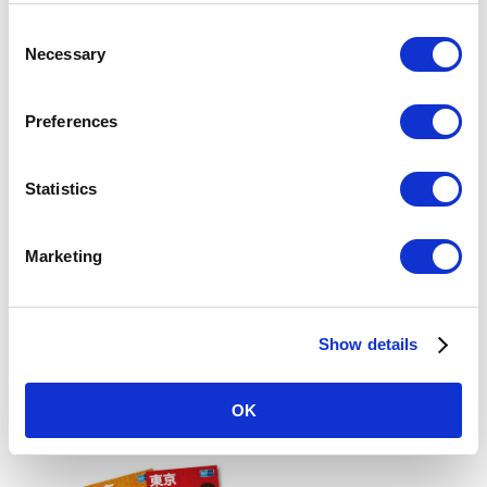
を活用した情報配信にも取り組んでいます。「TOKYO8
K」というタイトルで、銀座、浅草、渋谷、新宿など
C
の'街' 、茶道、剣術などの'文化' 、また、鮨、ラーメン、
Necessary
o
焼き鳥などの'食' といった、東京の魅力を詰め込んだ動画
n
を制作しました。「ハイパーラプス」の映像技法を用
い、8Ｋカメラにて撮影した動画は臨場感あふれるものと
s
Preferences
なっています。この動画はYouTubeへ公開後、約1ヵ月で
1,
e
000
万回を超える視聴回数
となり、世界中の方々から好評
n
を得ています。
URL：https://www.youtube.com/watch?v=EMxWOSg-1OI
t
Statistics
（制作者）東京メトロ、永川優樹（えいかわ・ゆうき）
S
e
そのほか、「
Tokyo Subway Ticket
」の購入方法や利用方法
Marketing
をご紹介する、訪日外国人のお客様向けの動画も制作
l
し、
YouTube
にアップしています。詳細は、
YouTube
アカ
e
ウント「
Tokyo Metro Co.,Ltd.
」（
URL
：
https://www.youtub
c
e.com/channel/UCH99CUHiFcjugMVMok8DMbg
）をご覧く
ださい。
Show details
t
URL：
https://www.youtube.com/watch?v=EMxWOSg-1OI
i
（制作者）東京メトロ、永川優樹（えいかわ・ゆう
o
き）
OK
n