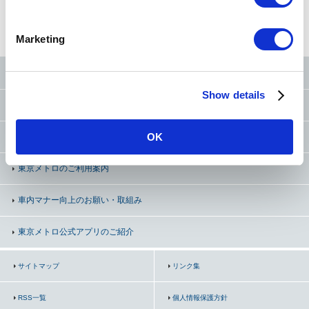
法人のお客様
S
e
Marketing
l
e
東京メトロ公式SNS
c
Show details
t
お問い合わせ
（お忘れ物・ご意見等）
i
o
OK
よくあるご質問（FAQ）
n
東京メトロのご利用案内
車内マナー向上の
お願い・取組み
東京メトロ公式アプリのご紹介
サイトマップ
リンク集
RSS一覧
個人情報保護方針