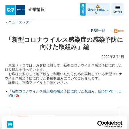
運
行
企業情報
運行に支障あ
状
MENU
り
況
ニュースレター
RSS一覧
「新型コロナウイルス感染症の感染予防に
向けた取組み」編
2022年3月4日
東京メトロでは、お客様に対して、新型コロナウイルス感染予防に向けた
取り組みを行っています。
お客様に安心して地下鉄をご利用いただくために実施している新型コロナ
ウイルス感染予防に向けた各種取組みについてご紹介します。
詳細は、別添ファイルをご覧ください。
「新型コロナウイルス感染症の感染予防に向けた取組み」編.pdf(PDF：1
MB)
PDFファイルをご覧いただく
にはAdobe® Reader®が必要
です。