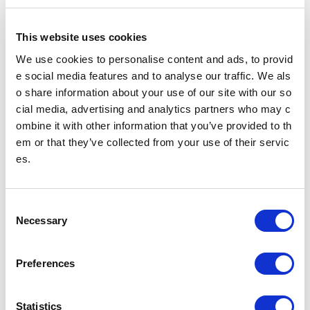
Adobe® Reader®のダウン
ロード
This website uses cookies
We use cookies to personalise content and ads, to provid
e social media features and to analyse our traffic. We als
企業情報
o share information about your use of our site with our so
cial media, advertising and analytics partners who may c
ombine it with other information that you’ve provided to th
基本情報
IR情報
em or that they’ve collected from your use of their servic
es.
事業紹介
安全・安心への取組み
C
Necessary
o
ニュースリリース
ニュースレター
n
s
Preferences
サステナビリティ
採用情報
e
n
t
Statistics