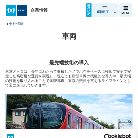
運
行
企業情報
状
運転終了
MENU
況
会社情報
車両
最先端技術の導入
東京メトロは、長年にわたって蓄積したノウハウをベースに極めて安全で安
定した高密度な運行を実現し、現在でも新型車両の積極的な導入や、最先端
の技術を取り入れることで国際都市、東京の交通を支えるライフラインとし
て常に進化していきます。