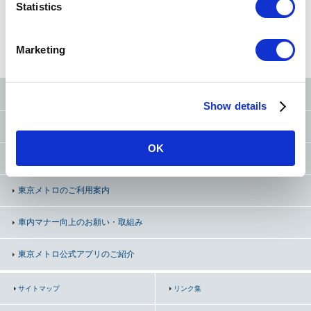
t
Statistics
S
運輸
車両
e
Marketing
l
e
c
東京メトロ公式SNS
Show details
t
i
お問い合わせ
（お忘れ物・ご意見等）
o
OK
n
よくあるご質問（FAQ）
東京メトロのご利用案内
車内マナー向上の
お願い・取組み
東京メトロ公式アプリのご紹介
サイトマップ
リンク集