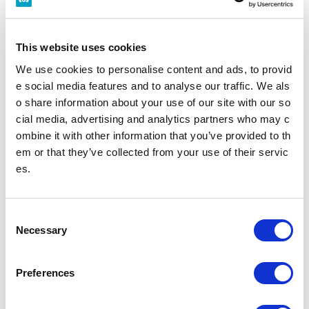
This website uses cookies
We use cookies to personalise content and ads, to provid
e social media features and to analyse our traffic. We als
o share information about your use of our site with our so
丸ノ内線2000系
cial media, advertising and analytics partners who may c
ombine it with other information that you’ve provided to th
em or that they’ve collected from your use of their servic
es.
車両数
営業中の車両
C
車両数の推移をご覧いただけま
営業中の車両の詳細情報をご覧い
Necessary
o
す。
ただけます。
n
s
Preferences
e
鉄道事業
n