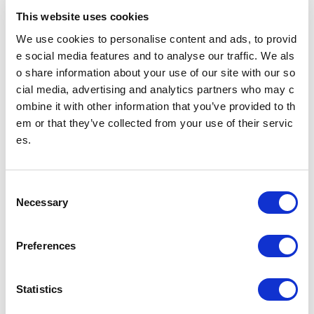
ンプラリー２０１６を開催します！(PDF：365 KB)
This website uses cookies
We use cookies to personalise content and ads, to provid
e social media features and to analyse our traffic. We als
PDFファイルをご覧いただく
にはAdobe® Reader®が必要
o share information about your use of our site with our so
です。
cial media, advertising and analytics partners who may c
Adobe® Reader®のダウン
ombine it with other information that you’ve provided to th
ロード
em or that they’ve collected from your use of their servic
es.
ニュースリリース
C
Necessary
o
n
2024年
2023年
s
Preferences
e
2022年
2021年
n
t
Statistics
S