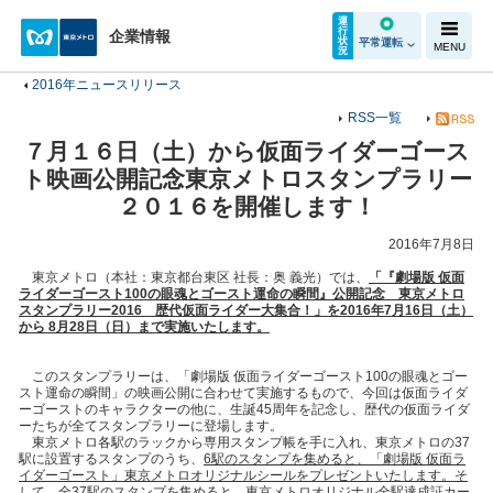
運
行
企業情報
状
平常運転
MENU
況
2016年ニュースリリース
RSS一覧
７月１６日（土）から仮面ライダーゴース
ト映画公開記念東京メトロスタンプラリー
２０１６を開催します！
2016年7月8日
東京メトロ（本社：東京都台東区 社長：奥 義光）では、
「『劇場版
仮面
ライダーゴースト
100
の眼魂とゴースト運命の瞬間』公開記念 東京メトロ
スタンプラリー
2016
歴代仮面ライダー大集合！」を
2016
年
7
月
16
日（土）
から
8
月
28
日（日）まで実施いたします。
このスタンプラリーは、「劇場版 仮面ライダーゴースト100の眼魂とゴー
スト運命の瞬間」の映画公開に合わせて実施するもので、今回は仮面ライダ
ーゴーストのキャラクターの他に、生誕45周年を記念し、歴代の仮面ライダ
ーたちが全てスタンプラリーに登場します。
東京メトロ各駅のラックから専用スタンプ帳を手に入れ、東京メトロの37
駅に設置するスタンプのうち、
6
駅のスタンプを集めると、「劇場版
仮面ラ
イダーゴースト」東京メトロオリジナルシールをプレゼントいたします。そ
して、全
37
駅のスタンプを集めると、東京メトロオリジナル全駅達成証カー