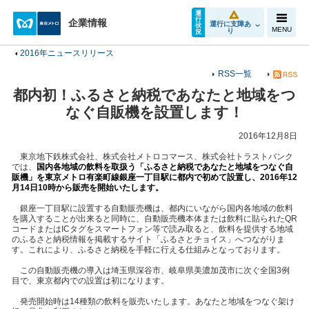
運
行
企業情報
運行に支障あ
状
MENU
り
況
2016年ニュースリリース
RSS一覧
都内初！ふるさと納税であなたと地域をつ
なぐ自販機を設置します！
2016年12月8日
東京地下鉄株式会社、株式会社メトロコマース、株式会社トラストバンク
では、
国内各地域の飲料を取扱う「ふるさと納税であなたと地域をつなぐ自
販機」を東京メトロ有楽町線銀座一丁目駅に都内で初めて設置し、2016年12
月14日10時から販売を開始いたします。
銀座一丁目駅に設置する自動販売機は、都内にいながら国内各地域の飲料
を購入することが出来ると同時に、自動販売機本体または飲料に貼られたQR
コードまたはICタグをスマートフォン等で読み取ると、飲料を提供する地域
のふるさと納税情報を掲載するサイト「ふるさとチョイス」へつながりま
す。これにより、ふるさと納税を手軽に行える仕組みとなっております。
この自動販売機の導入は埼玉県深谷市、岐阜県美濃加茂市に次ぐ全国3例
目で、東京都内での設置は初になります。
発売開始時は14種類の飲料を販売いたします。あなたと地域をつなぐ架け