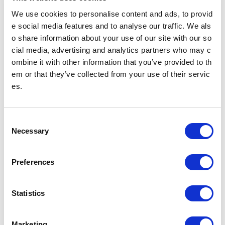
We use cookies to personalise content and ads, to provid
PDFファイルをご覧いただく
にはAdobe® Reader®が必要
e social media features and to analyse our traffic. We als
です。
o share information about your use of our site with our so
Adobe® Reader®のダウン
cial media, advertising and analytics partners who may c
ロード
ombine it with other information that you’ve provided to th
em or that they’ve collected from your use of their servic
es.
ニュースリリース
C
Necessary
o
2024年
2023年
n
s
Preferences
2022年
2021年
e
n
t
Statistics
2020年
2019年
S
e
Marketing