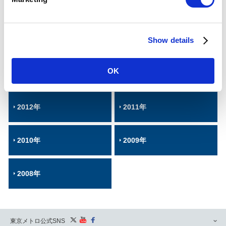
l
2018年
2017年
e
c
Show details
t
2016年
2015年
i
o
OK
2014年
2013年
n
2012年
2011年
2010年
2009年
2008年
東京メトロ公式SNS