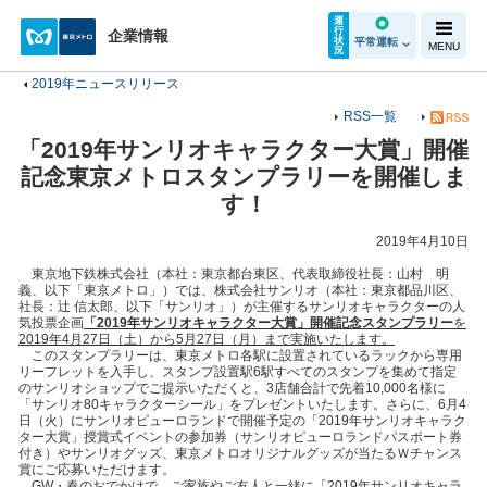
運
行
企業情報
状
平常運転
MENU
況
2019年ニュースリリース
RSS一覧
「2019年サンリオキャラクター大賞」開催
記念東京メトロスタンプラリーを開催しま
す！
2019年4月10日
東京地下鉄株式会社（本社：東京都台東区、代表取締役社長：山村 明
義、以下「東京メトロ」）では、株式会社サンリオ（本社：東京都品川区、
社長：辻 信太郎、以下「サンリオ」）が主催するサンリオキャラクターの人
気投票企画
「
2019
年サンリオキャラクター大賞」開催記念スタンプラリー
を
2019
年
4
月
27
日（土）から
5
月
27
日（月）まで実施いたします。
このスタンプラリーは、東京メトロ各駅に設置されているラックから専用
リーフレットを入手し、スタンプ設置駅6駅すべてのスタンプを集めて指定
のサンリオショップでご提示いただくと、3店舗合計で先着10,000名様に
「サンリオ80キャラクターシール」をプレゼントいたします。さらに、6月4
日（火）にサンリオピューロランドで開催予定の「2019年サンリオキャラク
ター大賞」授賞式イベントの参加券（サンリオピューロランドパスポート券
付き）やサンリオグッズ、東京メトロオリジナルグッズが当たるＷチャンス
賞にご応募いただけます。
GW・春のおでかけで、ご家族やご友人と一緒に「2019年サンリオキャラ