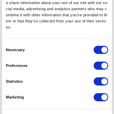
o share information about your use of our site with our so
cial media, advertising and analytics partners who may c
ombine it with other information that you’ve provided to th
ニュースリリース
em or that they’ve collected from your use of their servic
es.
2024年
2023年
C
Necessary
o
2022年
2021年
n
s
Preferences
2020年
2019年
e
n
t
Statistics
2018年
2017年
S
e
Marketing
l
2016年
2015年
e
c