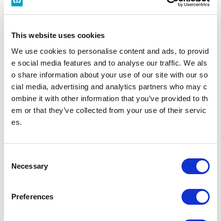
This website uses cookies
We use cookies to personalise content and ads, to provid
2020年4月「東京メトロ 女子駅伝部」が走り出します！(PDF：257 KB)
e social media features and to analyse our traffic. We als
o share information about your use of our site with our so
cial media, advertising and analytics partners who may c
PDFファイルをご覧いただく
にはAdobe® Reader®が必要
ombine it with other information that you’ve provided to th
です。
em or that they’ve collected from your use of their servic
Adobe® Reader®のダウン
es.
ロード
C
Necessary
o
ニュースリリース
n
s
Preferences
e
2024年
2023年
n