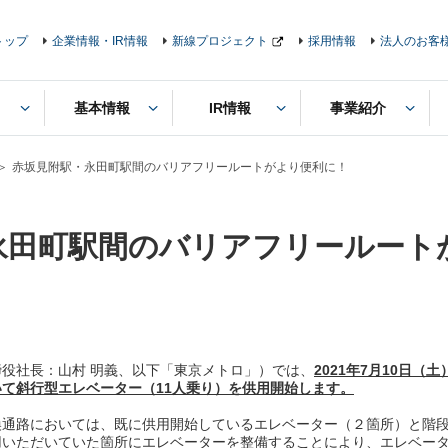
トップ
企業情報・IR情報
新線プロジェクト
採用情報
法人のお客
基本情報
IR情報
事業紹介
赤坂見附駅・永田町駅間のバリアフリールートがより便利に！
永田町駅間のバリアフリールート
役社長：山村 明義、以下「東京メトロ」）では、
2021
年7月10日（
て斜行型エレベーター（11人乗り）を供用開始します。
通路においては、既に供用開始しているエレベーター（２箇所）と階段
用いただいていた箇所にエレベーターを整備することにより、エレベー