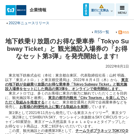
運
行
企業情報
運行に支障あ
状
MENU
り
況
2022年ニュースリリース
RSS一覧
地下鉄乗り放題のお得な乗車券「Tokyo Su
bway Ticket」と 観光施設入場券の「お得
なセット第3弾」を発売開始します!
2022年8月1日
東京地下鉄株式会社（本社：東京都台東区、代表取締役社長：山村 明義、
以下「東京メトロ」）と東京都交通局は、2022年８月４日（木）から、
東京
の地下鉄
が全線乗り放題の
お得な乗車券「Tokyo Subway Ticket」と観光施
設入場券をセットにした商品の第3弾を、オンラインで発売開始します
。
東京メトロでは、多くのお客様に東京の魅力に触れていただくことを目的
に、観光施設等と連携し、
東京の都市内観光「City Tourism」を楽しんでい
ただく取組みを推進する
とともに、東京都交通局と共同で企画乗車券などを
発売し、
お客様の利便性向上に繋げる取組みを展開
しています。
®
第1弾として2021年11月から発売している東京スカイツリー
、東京タワ
ー、第2弾としてSHIBUYA SKY、サンシャイン水族館＆SKY CIRCUS サンシ
ャイン60展望台、東京ドーム天然温泉 Ｓｐａ ＬａＱｕａとタイアップした
お得なセット商品は、大変ご好評をいただいています。
この度、観光施設との連携第3弾として、
チームラボプラネッツ TOKYO D