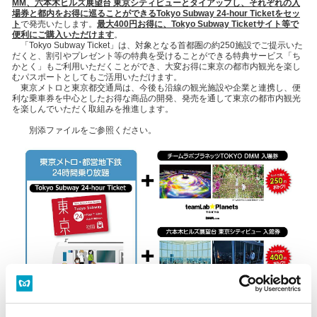
MM、六本木ヒルズ展望台 東京シティビューとタイアップし、それぞれの入
場券と都内をお得に巡ることができるTokyo Subway 24-hour Ticketをセッ
ト
で発売いたします。
最大400円お得に、Tokyo Subway Ticketサイト等で
便利にご購入いただけます
。
「Tokyo Subway Ticket」は、対象となる首都圏の約250施設でご提示いた
だくと、割引やプレゼント等の特典を受けることができる特典サービス「ち
かとく」もご利用いただくことができ、大変お得に東京の都市内観光を楽し
むパスポートとしてもご活用いただけます。
東京メトロと東京都交通局は、今後も沿線の観光施設や企業と連携し、便
利な乗車券を中心としたお得な商品の開発、発売を通して東京の都市内観光
を楽しんでいただく取組みを推進します。
別添ファイルをご参照ください。
地下鉄乗り放題のお得な乗車券「Tokyo Subway Ticket」と観光施設入場券