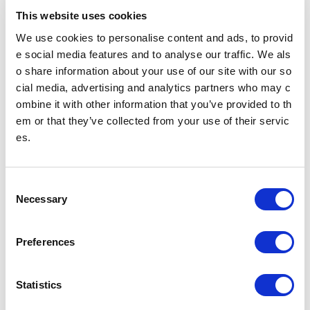
の「お得なセット第3弾」を発売開始します!.pdf(PDF：632 KB)
This website uses cookies
We use cookies to personalise content and ads, to provid
e social media features and to analyse our traffic. We als
PDFファイルをご覧いただく
にはAdobe® Reader®が必要
o share information about your use of our site with our so
です。
cial media, advertising and analytics partners who may c
Adobe® Reader®のダウン
ombine it with other information that you’ve provided to th
ロード
em or that they’ve collected from your use of their servic
es.
ニュースリリース
C
Necessary
o
n
2024年
2023年
s
Preferences
e
2022年
2021年
n
t
Statistics
S