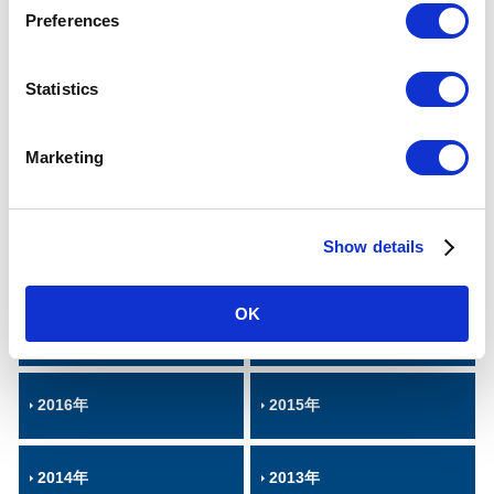
s
Preferences
e
ニュースリリース
n
t
Statistics
S
2024年
2023年
e
Marketing
l
2022年
2021年
e
c
Show details
t
2020年
2019年
i
o
OK
n
2018年
2017年
2016年
2015年
2014年
2013年