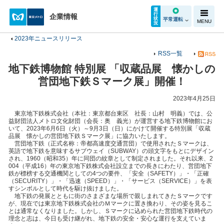
運
行
企業情報
状
平常運転
MENU
況
2023年ニュースリリース
RSS一覧
地下鉄博物館 特別展 「収蔵品展 懐かしの
営団地下鉄Ｓマーク展」開催！
2023年4月25日
東京地下鉄株式会社（本社：東京都台東区 社長：山村 明義）では、公
益財団法人メトロ文化財団（会長：奥 義光）が運営する地下鉄博物館にお
いて、2023年6月6日（火）～9月3日（日）にかけて開催する特別展「収蔵
品展 懐かしの営団地下鉄Ｓマーク展」に協力いたします。
営団地下鉄（正式名称：帝都高速度交通営団）で使用されたＳマークは、
英語で地下鉄を意味するサブウェイ（SUBWAY）の頭文字をもとにデザイン
され、1960（昭和35）年に同団の紋章として制定されました。それ以来、2
004（平成16）年の東京地下鉄株式会社設立までの長きにわたり、営団地下
鉄が標榜する交通機関としての4つの要件、「安全（SAFETY）」・「正確
（SECURITY）」・「迅速（SPEED）」・「サービス（SERVICE）」を表
すシンボルとして時代を駆け抜けました。
地下鉄の発展とともに街のさまざまな場所で親しまれてきたＳマークです
が、現在では東京地下鉄株式会社のＭマークに置き換わり、その姿を見るこ
とは通常なくなりました。しかし、Ｓマークに込められた営団地下鉄時代の
理念と志は、今日も受け継がれ、地下鉄の安全・安心な運行を支えていま