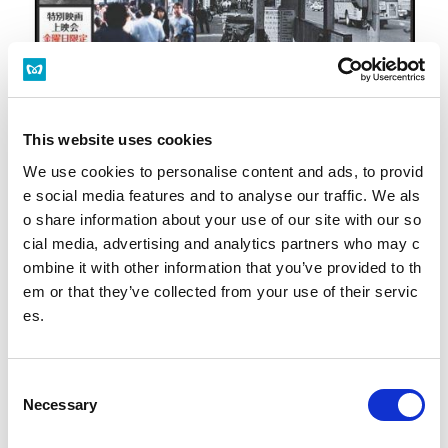
This website uses cookies
We use cookies to personalise content and ads, to provid
e social media features and to analyse our traffic. We als
o share information about your use of our site with our so
地下鉄博物館 特別展「収蔵品展 懐かしの営団地下鉄Ｓマーク展」開催！.
pdf(PDF：419 KB)
cial media, advertising and analytics partners who may c
ombine it with other information that you’ve provided to th
em or that they’ve collected from your use of their servic
es.
PDFファイルをご覧いただく
にはAdobe® Reader®が必要
です。
Adobe® Reader®のダウン
C
ロード
Necessary
o
n