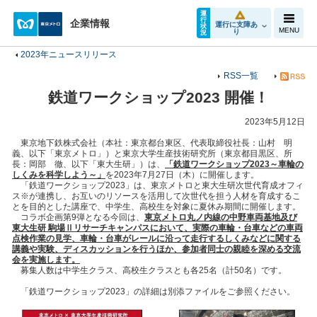
運
行
企業情報
運行に支障あ
状
MENU
り
況
2023年ニュースリリース
RSS一覧
鉄道ワークショップ2023 開催！
2023年5月12日
東京地下鉄株式会社（本社：東京都台東区、代表取締役社長：山村 明
義、以下「東京メトロ」）と東京大学生産技術研究所（東京都目黒区、所
長：岡部 徹、以下「東大生研」）は、
「鉄道ワークショップ202
3
～車輪の
しくみを科学しよう～」
を2023年7月27日（木）に開催します。
「鉄道ワークショップ2023」は、東京メトロと東大生研次世代育成オフィ
ス※が連携し、お互いのリソースを活用して次世代を担う人材を育成するこ
とを目的とした講座で、中学生、高校生を対象に夏休み期間に開催します。
コラボ企画第9弾となる今回は、
東京メトロ丸ノ内線の中野車両基地及び
東大生研 駒場Ⅱリサーチキャンパスにおいて、実際の車輪・台車などの車両
点検作業の見学、
車輪・台車がレールに沿って走行するしくみなどに関する
講義や実験、ディスカッションを行うほか、参加者同士の親睦を深める交流
会を実施します。
募集人数は中学生クラス、高校生クラスとも各25名（計50名）です。
「鉄道ワークショップ2023」の詳細は別添ファイルをご参照ください。