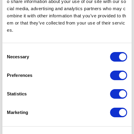
o share information about your use of our site with our so
cial media, advertising and analytics partners who may c
ombine it with other information that you’ve provided to th
ニュースリリース
em or that they’ve collected from your use of their servic
es.
2024年
2023年
C
Necessary
2022年
2021年
o
n
s
Preferences
2020年
2019年
e
n
t
Statistics
2018年
2017年
S
e
Marketing
l
2016年
2015年
e
c