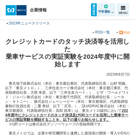
運
行
企業情報
状
平常運転
MENU
況
2023年ニュースリリース
RSS一覧
クレジットカードのタッチ決済等を活用し
た
乗車サービスの実証実験を2024年度中に開
始します
2023年8月7日
東京地下鉄株式会社（本社：東京都台東区、代表取締役社長：山村 明義、
以下「東京メトロ」）、三井住友カード株式会社（本社：東京都江東区、代
表取締役社長：大西 幸彦、以下「三井住友カード」）、ビザ・ワールドワイ
ド・ジャパン株式会社（本社：東京都千代田区、代表取締役社長：シータ
ン・キトニー）、株式会社ジェーシービー（本社：東京都港区、代表取締役
兼執行役員社長：二重 孝好、以下「JCB」）、QUADRAC株式会社 （本社：
東京都港区、代表取締役社長：高田 昌幸）は、東京メトロ線内において
202
4
年度中にクレジットカードのタッチ決済及びQRコードを活用した乗車サー
ビスの実証実験を開始することを、以下の通りお知らせします。
※QRコードは株式会社デンソーウェーブの登録商標です。
東京メトロでは、企業や研究機関等と連携した新技術の開発・導入やDXの