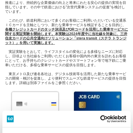
推進により、持続的な企業価値の向上と将来にわたる安心の提供の実現を目
指しています。その中で鉄道における"次世代乗車システムの促進"を検討し
ています。
このたび、鉄道利用において多くのお客様にご利用いただいている交通系
ＩＣカードを主軸としつつ、新たな乗車サービスを検証することを目的に、
各種クレジットカードのタッチ決済及びQRコードを活用した乗車サービスに
関する実証実験を開始します。本実験は2024年度中に当社線を対象に、三井
住友カードの公共交通向けソリューション「stera transit（ステラ トランジ
ット）」を用いて実施します。
実証実験をとおして、ライフスタイルの変化による多様なニーズに対応
し、日頃より当社線をご利用いただくお客様や国内外の東京を訪れるお客様
にとって、お手持ちのクレジットカードやスマートフォン等で地下鉄にご乗
車いただける、多様な乗車サービスの提供を目指します。
東京メトロ及び連名各社は、デジタル技術等を活用した新たな乗車サービ
スの開発・検討を促進し、より便利でスムーズな鉄道サービスの提供を目指
します。詳細は別添ファイルをご参照ください。
クレジットカードのタッチ決済等を活用した乗車サービスの実証実験を20