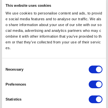
24年度中に開始します.pdf(PDF：433 KB)
This website uses cookies
We use cookies to personalise content and ads, to provid
e social media features and to analyse our traffic. We als
PDFファイルをご覧いただく
にはAdobe® Reader®が必要
o share information about your use of our site with our so
です。
cial media, advertising and analytics partners who may c
Adobe® Reader®のダウン
ombine it with other information that you’ve provided to th
ロード
em or that they’ve collected from your use of their servic
es.
ニュースリリース
C
Necessary
o
n
2024年
2023年
s
Preferences
e
2022年
2021年
n
t
Statistics
S