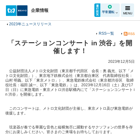
運
行
企業情報
状
平常運転
MENU
況
2023年ニュースリリース
RSS一覧
「ステーションコンサート in 渋谷」を開
催します！
2023年12月5日
公益財団法人メトロ文化財団（東京都千代田区 会長：奥 義光、以下「メ
トロ文化財団」）、東京地下鉄株式会社（東京都台東区 代表取締役社長：
山村 明義、以下「東京メトロ」）、東急電鉄株式会社（東京都渋谷区 取締
役社長：福田 誠一、以下「東急電鉄」）は、2023年12月16日（土）及び17
日（日）に東急電鉄・東京メトロ渋谷駅構内にて「ステーションコンサート i
n 渋谷」を開催します。
このコンサートは、メトロ文化財団が主催し、東京メトロ及び東急電鉄が
後援します。
弦楽器が奏でる華麗な音色と縦横無尽に躍動するサクソフォンの世界を存
分にお楽しみください。皆さまのご来場をお待ちしております。