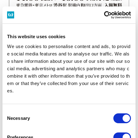
This website uses cookies
We use cookies to personalise content and ads, to provid
e social media features and to analyse our traffic. We als
o share information about your use of our site with our so
「ステーションコンサート ㏌ 渋谷」を開催します！.pdf(PDF：506 KB)
cial media, advertising and analytics partners who may c
ombine it with other information that you’ve provided to th
em or that they’ve collected from your use of their servic
PDFファイルをご覧いただく
にはAdobe® Reader®が必要
es.
です。
Adobe® Reader®のダウン
ロード
C
Necessary
o
n
s
ニュースリリース
Preferences