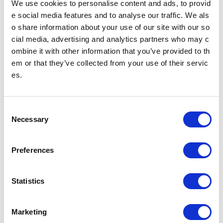
にはAdobe® Reader®が必要
We use cookies to personalise content and ads, to provid
です。
e social media features and to analyse our traffic. We als
Adobe® Reader®のダウン
o share information about your use of our site with our so
ロード
cial media, advertising and analytics partners who may c
ombine it with other information that you’ve provided to th
em or that they’ve collected from your use of their servic
es.
ニュースリリース
C
2024年
2023年
Necessary
o
n
2022年
2021年
s
Preferences
e
n
2020年
2019年
t
Statistics
S
e
2018年
2017年
Marketing
l