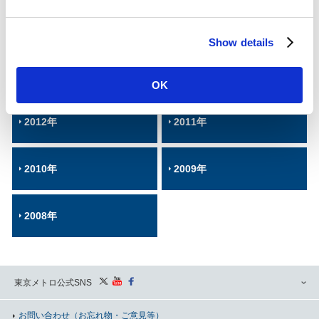
e
c
2016年
2015年
Show details
t
i
2014年
2013年
o
OK
n
2012年
2011年
2010年
2009年
2008年
東京メトロ公式SNS
お問い合わせ
（お忘れ物・ご意見等）