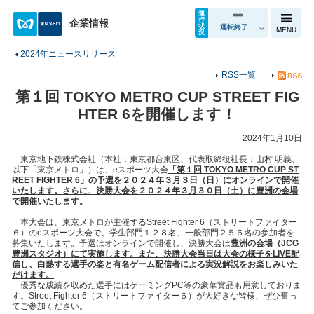
運
行
企業情報
状
運転終了
MENU
況
2024年ニュースリリース
RSS一覧
第１回 TOKYO METRO CUP STREET FIG
HTER 6を開催します！
2024年1月10日
東京地下鉄株式会社（本社：東京都台東区、代表取締役社長：山村 明義、
以下「東京メトロ」）は、eスポーツ大会
「第１回 TOKYO METRO CUP ST
REET FIGHTER 6」の予選を２０２４年３月３日（日）にオンラインで開催
いたします。さらに、決勝大会を２０２４年３月３０日（土）に豊洲の会場
で開催いたします。
本大会は、東京メトロが主催するStreet Fighter 6（ストリートファイター
６）のeスポーツ大会で、学生部門１２８名、一般部門２５６名の参加者を
募集いたします。予選はオンラインで開催し、決勝大会は
豊洲の会場（JCG
豊洲スタジオ）にて実施します。また、決勝大会当日は大会の様子をLIVE配
信し、白熱する選手の姿と有名ゲーム配信者による実況解説をお楽しみいた
だけます。
優秀な成績を収めた選手にはゲーミングPC等の豪華賞品も用意しておりま
す。Street Fighter 6（ストリートファイター６）が大好きな皆様、ぜひ奮っ
てご参加ください。