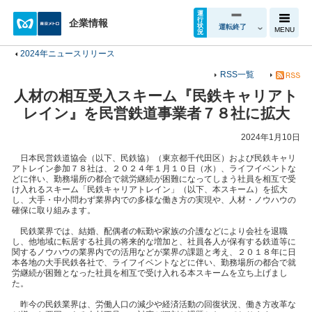
運
行
企業情報
状
運転終了
MENU
況
2024年ニュースリリース
RSS一覧
人材の相互受入スキーム『民鉄キャリアト
レイン』を民営鉄道事業者７８社に拡大
2024年1月10日
日本民営鉄道協会（以下、民鉄協）（東京都千代田区）および民鉄キャリ
アトレイン参加７８社は、２０２４年１月１０日（水）、ライフイベントな
どに伴い、勤務場所の都合で就労継続が困難になってしまう社員を相互で受
け入れるスキーム「民鉄キャリアトレイン」（以下、本スキーム）を拡大
し、大手・中小問わず業界内での多様な働き方の実現や、人材・ノウハウの
確保に取り組みます。
民鉄業界では、結婚、配偶者の転勤や家族の介護などにより会社を退職
し、他地域に転居する社員の将来的な増加と、社員各人が保有する鉄道等に
関するノウハウの業界内での活用などが業界の課題と考え、２０１８年に日
本各地の大手民鉄各社で、ライフイベントなどに伴い、勤務場所の都合で就
労継続が困難となった社員を相互で受け入れる本スキームを立ち上げまし
た。
昨今の民鉄業界は、労働人口の減少や経済活動の回復状況、働き方改革な