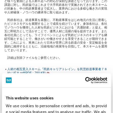
ど様々な要因による人材不足への対応が深刻な課題となっております。この
課題に対し、民鉄協ではこれまで大手民鉄各社で実施されてきた本スキーム
の対象を、中小民鉄事業者まで拡大し、業界内における多様な働き方の実現
や人材確保・ノウハウの継承等に取り組みます。
民鉄各社は、鉄道事業を基盤に、不動産事業をはじめ地元の生活に密着し
たビジネスモデルを展開することで成長を続けています。参加各社は、各社
でノウハウを獲得した人材を民鉄ビジネスにおける「共通財産」と捉え、相
互に即戦力として活かすことで、優秀人材に活躍の場を提供できます。また
各社社員にとっても、ライフイベントによらず民鉄ビジネスのキャリアを継
続可能とすることで、働きがいや働きやすさを享受できることが期待できま
す。これにより、将来にわたり日本が世界に誇る鉄道の安全・安定輸送を全
国的に維持するとともに、沿線地域の発展等を目指して、本スキームを運用
してまいります。
詳細は別添ファイルをご参照ください。
人材の相互受入スキーム『民鉄キャリアトレイン』を民営鉄道事業者７８
社に拡大.pdf(PDF：760 KB)
PDFファイルをご覧いただく
にはAdobe® Reader®が必要
This website uses cookies
です。
We use cookies to personalise content and ads, to provid
Adobe® Reader®のダウン
ロード
e social media features and to analyse our traffic. We als