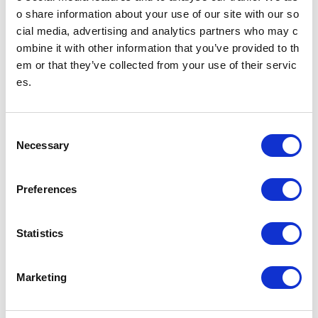
o share information about your use of our site with our so
cial media, advertising and analytics partners who may c
ombine it with other information that you’ve provided to th
ニュースリリース
em or that they’ve collected from your use of their servic
es.
2024年
2023年
C
Necessary
o
2022年
2021年
n
s
Preferences
e
2020年
2019年
n
t
Statistics
2018年
2017年
S
e
Marketing
l
2016年
2015年
e