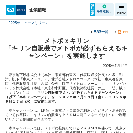
運
行
企業情報
状
平常運転
MENU
況
2025年ニュースリリース
RSS一覧
メトポｘキリン
「キリン自販機でメトポが必ずもらえるキ
ャンペーン」を実施します
2025年7月14日
東京地下鉄株式会社（本社：東京都台東区、代表取締役社長：小坂 彰
洋、以下「東京メトロ」）、株式会社メトロコマース（本社：東京都台東
区、代表取締役社長：古屋 俊秀、以下「メトロコマース」）、キリンビバ
レッジ株式会社（本社：東京都中野区、代表取締役社長：井上 一弘、以下
「キリン」）は、
「キリン自販機でメトポが必ずもらえるキャンペーン」
（以下「本キャンペーン」）を、２０２５年７月１８日（金）～２０２５年
９月１７日（水）に実施します。
本キャンペーンは、日頃から東京メトロ線をご利用いただきメトポを貯め
ているお客様に、キリンの自販機をＰＡＳＭＯ電子マネーでおトクにご利用
いただける期間限定企画です。
本キャンペーンでは、メトポに登録しているＰＡＳＭＯを使って、東京メ
トロの駅構内設置のキリンの自販機で実施期間中に商品をご購入いただくと