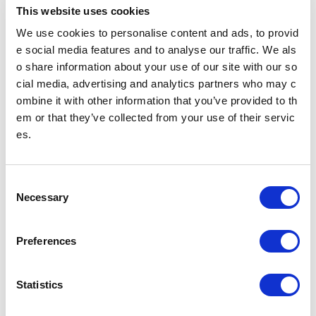
This website uses cookies
We use cookies to personalise content and ads, to provid
PDFファイルをご覧いただく
e social media features and to analyse our traffic. We als
にはAdobe® Reader®が必要
o share information about your use of our site with our so
です。
cial media, advertising and analytics partners who may c
Adobe® Reader®のダウン
ロード
ombine it with other information that you’ve provided to th
em or that they’ve collected from your use of their servic
es.
ニュースリリース
C
Necessary
o
2025年
2024年
n
s
Preferences
e
2023年
2022年
n
t
Statistics
S
2021年
2020年