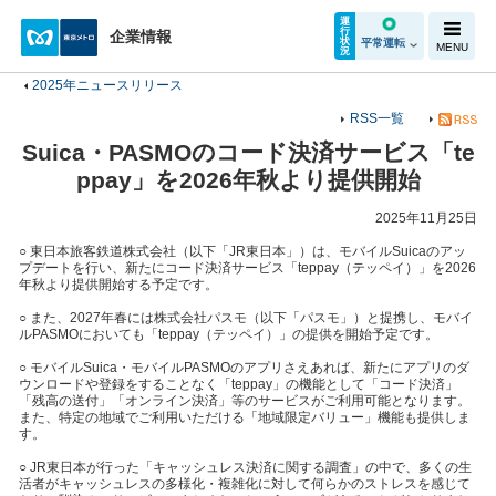
運
行
企業情報
状
平常運転
MENU
況
2025年ニュースリリース
RSS一覧
Suica・PASMOのコード決済サービス「te
ppay」を2026年秋より提供開始
2025年11月25日
○ 東日本旅客鉄道株式会社（以下「JR東日本」）は、モバイルSuicaのアッ
プデートを行い、新たにコード決済サービス「teppay（テッペイ）」を2026
年秋より提供開始する予定です。
○ また、2027年春には株式会社パスモ（以下「パスモ」）と提携し、モバイ
ルPASMOにおいても「teppay（テッペイ）」の提供を開始予定です。
○ モバイルSuica・モバイルPASMOのアプリさえあれば、新たにアプリのダ
ウンロードや登録をすることなく「teppay」の機能として「コード決済」
「残高の送付」「オンライン決済」等のサービスがご利用可能となります。
また、特定の地域でご利用いただける「地域限定バリュー」機能も提供しま
す。
○ JR東日本が行った「キャッシュレス決済に関する調査」の中で、多くの生
活者がキャッシュレスの多様化・複雑化に対して何らかのストレスを感じて