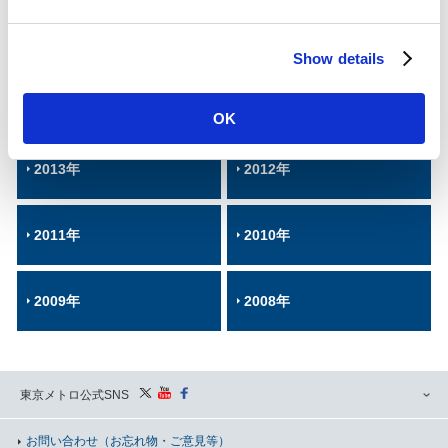
e
c
2017年
2016年
Show details
t
i
2015年
2014年
o
OK
n
2013年
2012年
2011年
2010年
2009年
2008年
東京メトロ公式SNS
お問い合わせ
（お忘れ物・ご意見等）