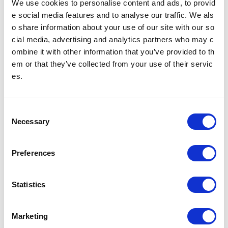
にはAdobe® Reader®が必要
We use cookies to personalise content and ads, to provid
です。
e social media features and to analyse our traffic. We als
Adobe® Reader®のダウン
o share information about your use of our site with our so
ロード
cial media, advertising and analytics partners who may c
ombine it with other information that you’ve provided to th
em or that they’ve collected from your use of their servic
es.
ニュースリリース
C
2025年
2024年
Necessary
o
n
2023年
2022年
s
Preferences
e
n
2021年
2020年
t
Statistics
S
e
2019年
2018年
Marketing
l