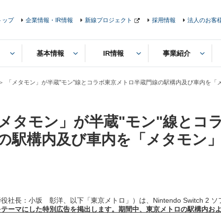
トップ
企業情報・IR情報
新線プロジェクト
採用情報
法人のお客
基本情報
IR情報
事業紹介
「メタモン」が半蔵"モン"線とコラボ東京メトロ半蔵門線の駅構内及び車内を「
メタモン」が半蔵"モン"線とコ
の駅構内及び車内を「メタモン
小坂 彰洋、以下「東京メトロ」）は、Nintendo Switch 2 
をテーマにした特別広告を掲出
します。
期間中、
東京メトロの駅構内お