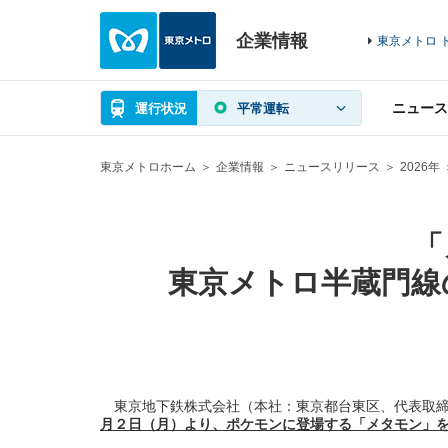
企業情報
東京メトロ 
ニュース
運行状況
平常運転
東京メトロホーム
企業情報
ニュースリリース
2026年
「
東京メトロ半蔵門線
東京地下鉄株式会社（本社：東京都台東区、代表取締役社長：
月２日（月）より、
ポケモンに登場する
「メタモン」