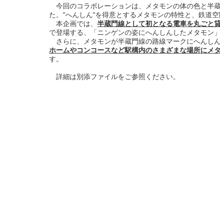
今回のコラボレーションは、メタモンの体の色と半蔵
た。"へんしん"を得意とするメタモンの特性と、鉄道
本企画では、
半蔵門線として初となる電車を丸ごと
で登場する、「ニンゲンの姿にへんしんしたメタモン
さらに、メタモンが半蔵門線の路線マークにへんしん
ホームやコンコースなど駅構内のさまざまな場所にメ
す。
詳細は別添ファイルをご参照ください。