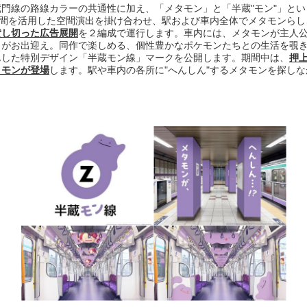
門線の路線カラーの共通性に加え、「メタモン」と「半蔵"モン"」とい
空間を活用した空間演出を掛け合わせ、駅および車内全体でメタモンら
貸し切った広告展開
を２編成で運行します。車内には、メタモンが主人公となるNi
」がお出迎え。同作で楽しめる、個性豊かなポケモンたちとの生活を覗
した特別デザイン「半蔵モン線」マークを公開します。期間中は、
押
タモンが登場
します。駅や車内の各所に"へんしん"するメタモンを探し