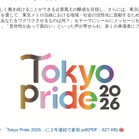
らしく働き続けることができる企業風土の醸成を目指し、さらには、東京
促進を通じて、東京メトロ沿線における地域・社会の活性化に貢献するた
「あなたをワクワクさせるものは何？」をテーマにシールにメッセージ
た」「意外性があって面白い」といった声が寄せられ、多くの来場者に
o Pride 2026」に２年連続で参加.pdf(PDF：627 KB)