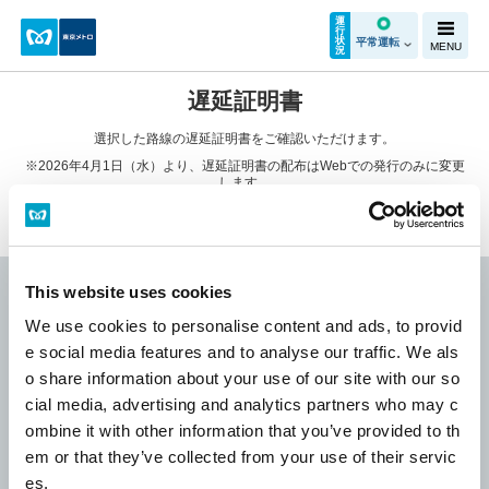
運
行
状
平常運転
MENU
況
遅延証明書
選択した路線の遅延証明書をご確認いただけます。
※2026年4月1日（水）より、遅延証明書の配布はWebでの発行のみに変更
します。
詳細は
遅延証明書配布方法の変更（原則紙発行の廃止）
についてご確認くだ
さい。
This website uses cookies
銀座線
丸ノ内線
日比谷線
We use cookies to personalise content and ads, to provid
e social media features and to analyse our traffic. We als
o share information about your use of our site with our so
東西線
千代田線
有楽町線
cial media, advertising and analytics partners who may c
ombine it with other information that you’ve provided to th
em or that they’ve collected from your use of their servic
半蔵門線
南北線
副都心線
es.