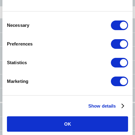
C
Necessary
東京メトロ公式SNS
o
n
お問い合わせ
（お忘れ物・ご意見等）
s
Preferences
e
よくあるご質問（FAQ）
n
t
Statistics
東京メトロのご利用案内
S
e
Marketing
車内マナー向上の
お願い・取組み
l
e
東京メトロ公式アプリのご紹介
c
Show details
t
サイトマップ
リンク集
i
o
OK
RSS一覧
個人情報保護方針
n