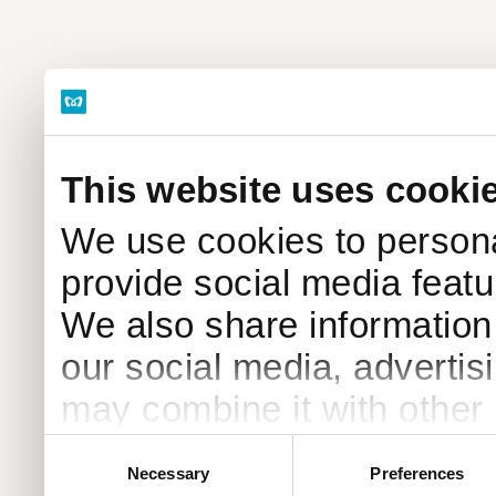
This website uses cooki
We use cookies to persona
provide social media featur
We also share information 
our social media, advertis
may combine it with other 
to them or that they’ve col
Consent
Necessary
Preferences
Selection
services.